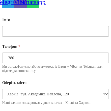
elegram
Viber
Whatsapp
Імʼя
Телефон
*
Ми зателефонуємо або зв'яжемось із Вами у Viber чи Telegram для
підтвердження запису
Оберіть місто
Наші салони знаходяться у двох місттах - Києві та Харкові