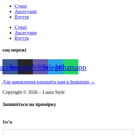
Сукні
Аксесуари
Взуття
Сукні
Аксесуари
Взуття
соц мережі
acebook
Instagram
Viber
Telegram
Whatsapp
Для замовлення напишіть нам в Instagram
→
Copyright © 2026 – Laura Style
Запишіться на примірку
Імʼя