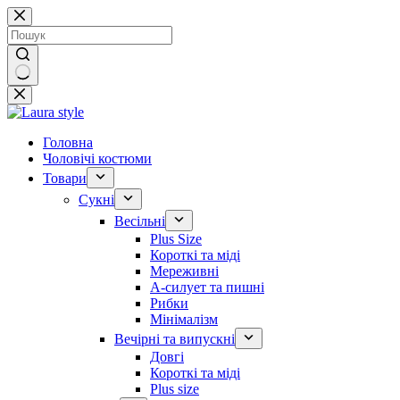
Перейти
до
вмісту
Немає
результатів
Головна
Чоловічі костюми
Товари
Сукні
Весільні
Plus Size
Короткі та міді
Мереживні
А-силует та пишні
Рибки
Мінімалізм
Вечірні та випускні
Довгі
Короткі та міді
Plus size