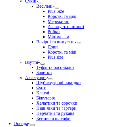
Сукні
Весільні
Plus Size
Короткі та міді
Мереживні
А-силует та пишні
Рибки
Мінімалізм
Вечірні та випускні
Довгі
Короткі та міді
Plus size
Взуття
Туфлі та босоніжки
Балетки
Аксесуари
Шуби/хутрові накидки
Фати
Клатчі
Біжутерія
Халатики та сорочки
Підвʼязки та гартери
Перчатки та рукава
Кейпи та шлейфи
Оренда