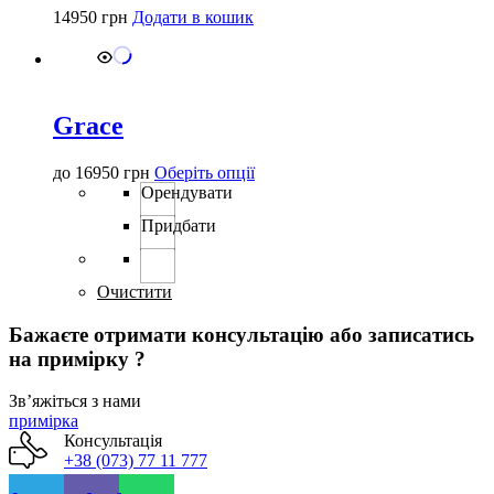
14950
грн
Додати в кошик
Grace
Цей
до
16950
грн
Оберіть опції
товар
Орендувати
має
Придбати
кілька
варіантів.
Параметри
можна
Очистити
вибрати
на
Бажаєте отримати консультацію або записатись
сторінці
на примірку ?
товару
Звʼяжіться з нами
примірка
Консультація
+38 (073) 77 11 777