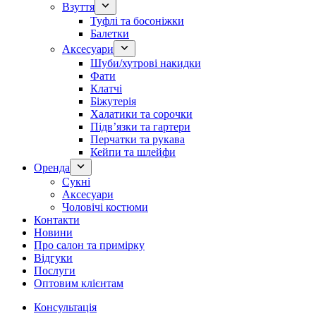
Взуття
Туфлі та босоніжки
Балетки
Аксесуари
Шуби/хутрові накидки
Фати
Клатчі
Біжутерія
Халатики та сорочки
Підвʼязки та гартери
Перчатки та рукава
Кейпи та шлейфи
Оренда
Сукні
Аксесуари
Чоловічі костюми
Контакти
Новини
Про салон та примірку
Відгуки
Послуги
Оптовим клієнтам
Консультація