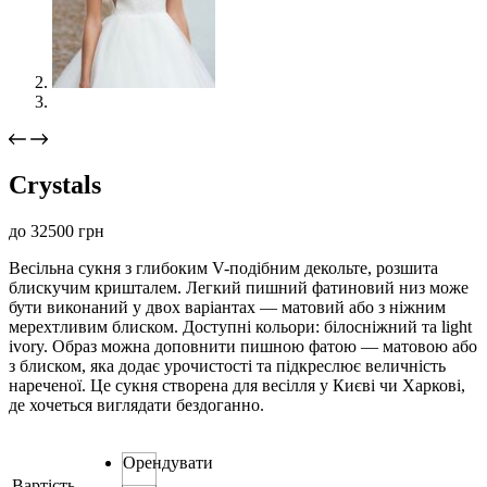
Crystals
до
32500
грн
Весільна сукня з глибоким V-подібним декольте, розшита
блискучим кришталем. Легкий пишний фатиновий низ може
бути виконаний у двох варіантах — матовий або з ніжним
мерехтливим блиском. Доступні кольори: білосніжний та light
ivory. Образ можна доповнити пишною фатою — матовою або
з блиском, яка додає урочистості та підкреслює величність
нареченої. Це сукня створена для весілля у Києві чи Харкові,
де хочеться виглядати бездоганно.
Орендувати
Вартість