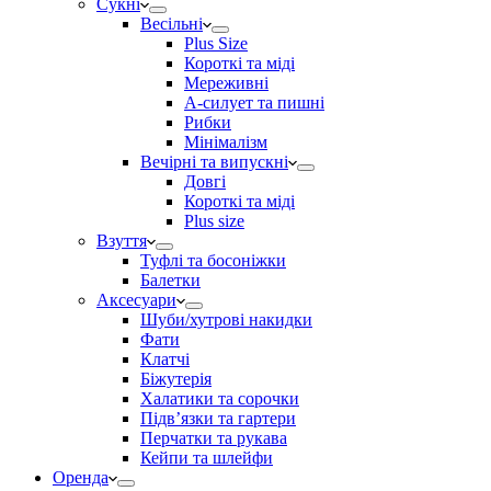
Сукні
Весільні
Plus Size
Короткі та міді
Мереживні
А-силует та пишні
Рибки
Мінімалізм
Вечірні та випускні
Довгі
Короткі та міді
Plus size
Взуття
Туфлі та босоніжки
Балетки
Аксесуари
Шуби/хутрові накидки
Фати
Клатчі
Біжутерія
Халатики та сорочки
Підвʼязки та гартери
Перчатки та рукава
Кейпи та шлейфи
Оренда