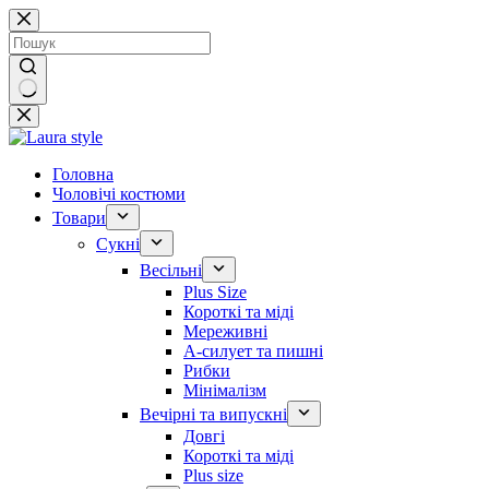
Перейти
до
вмісту
Немає
результатів
Головна
Чоловічі костюми
Товари
Сукні
Весільні
Plus Size
Короткі та міді
Мереживні
А-силует та пишні
Рибки
Мінімалізм
Вечірні та випускні
Довгі
Короткі та міді
Plus size