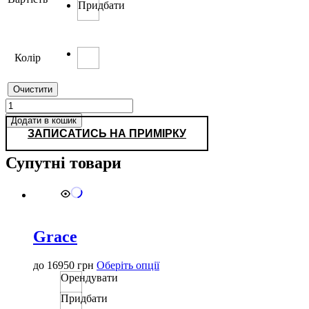
Придбати
Колір
Очистити
Crystals
кількість
Додати в кошик
ЗАПИСАТИСЬ НА ПРИМІРКУ
Супутні товари
Grace
Цей
до
16950
грн
Оберіть опції
товар
Орендувати
має
Придбати
кілька