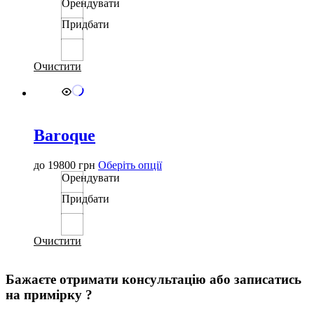
товар
Орендувати
має
Придбати
кілька
варіантів.
Параметри
можна
Очистити
вибрати
на
сторінці
товару
Baroque
Цей
до
19800
грн
Оберіть опції
товар
Орендувати
має
Придбати
кілька
варіантів.
Параметри
можна
Очистити
вибрати
на
Бажаєте отримати консультацію або записатись
сторінці
товару
на примірку ?