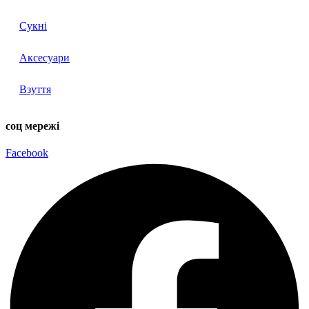
Сукні
Аксесуари
Взуття
соц мережі
Facebook