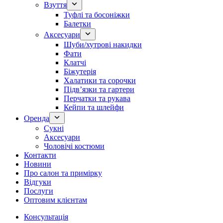
Взуття
Туфлі та босоніжки
Балетки
Аксесуари
Шуби/хутрові накидки
Фати
Клатчі
Біжутерія
Халатики та сорочки
Підвʼязки та гартери
Перчатки та рукава
Кейпи та шлейфи
Оренда
Сукні
Аксесуари
Чоловічі костюми
Контакти
Новини
Про салон та примірку
Відгуки
Послуги
Оптовим клієнтам
Консультація