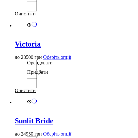
варіантів.
Параметри
можна
Очистити
вибрати
на
сторінці
товару
Victoria
Цей
до
28500
грн
Оберіть опції
товар
Орендувати
має
Придбати
кілька
варіантів.
Параметри
можна
Очистити
вибрати
на
сторінці
товару
Sunlit Bride
Цей
до
24950
грн
Оберіть опції