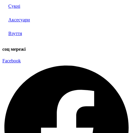
Сукні
Аксесуари
Взуття
соц мережі
Facebook