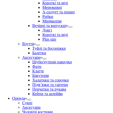
Короткі та міді
Мереживні
А-силует та пишні
Рибки
Мінімалізм
Вечірні та випускні
Довгі
Короткі та міді
Plus size
Взуття
Туфлі та босоніжки
Балетки
Аксесуари
Шуби/хутрові накидки
Фати
Клатчі
Біжутерія
Халатики та сорочки
Підвʼязки та гартери
Перчатки та рукава
Кейпи та шлейфи
Оренда
Сукні
Аксесуари
Чоловічі костюми