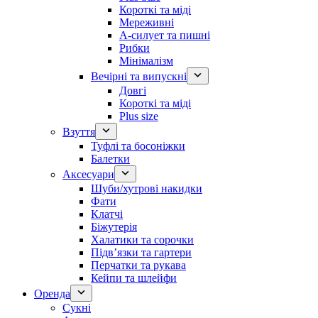
Короткі та міді
Мереживні
А-силует та пишні
Рибки
Мінімалізм
Вечірні та випускні
Довгі
Короткі та міді
Plus size
Взуття
Туфлі та босоніжки
Балетки
Аксесуари
Шуби/хутрові накидки
Фати
Клатчі
Біжутерія
Халатики та сорочки
Підвʼязки та гартери
Перчатки та рукава
Кейпи та шлейфи
Оренда
Сукні