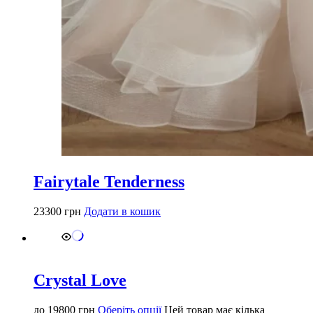
Fairytale Tenderness
23300
грн
Додати в кошик
Crystal Love
до
19800
грн
Оберіть опції
Цей товар має кілька