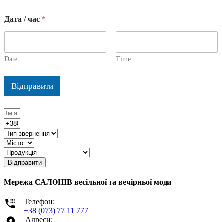
Дата / час
*
Date
Time
Відправити
Відправити
Мережа САЛОНІВ весільної та вечірньої моди
Телефон:
+38 (073) 77 11 777
Адреси: