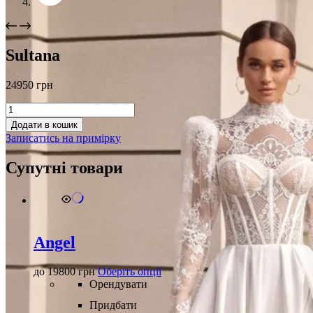
Sultana
24950
грн
Sultana
кількість
Додати в кошик
Записатись на примірку
Супутні товари
Angel
Цей
до
19800
грн
Оберіть опції
товар
Орендувати
має
Придбати
кілька