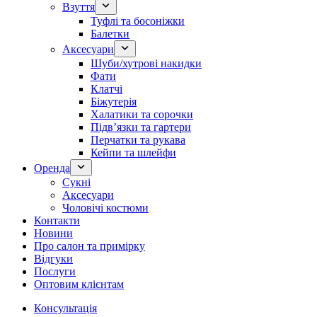
Взуття
Туфлі та босоніжки
Балетки
Аксесуари
Шуби/хутрові накидки
Фати
Клатчі
Біжутерія
Халатики та сорочки
Підвʼязки та гартери
Перчатки та рукава
Кейпи та шлейфи
Оренда
Сукні
Аксесуари
Чоловічі костюми
Контакти
Новини
Про салон та примірку
Відгуки
Послуги
Оптовим клієнтам
Консультація