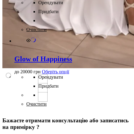
товар
Орендувати
має
Придбати
кілька
варіантів.
Параметри
можна
Очистити
вибрати
на
сторінці
товару
Glow of Happiness
Цей
до
20000
грн
Оберіть опції
товар
Орендувати
має
Придбати
кілька
варіантів.
Параметри
можна
Очистити
вибрати
на
Бажаєте отримати консультацію або записатись
сторінці
товару
на примірку ?