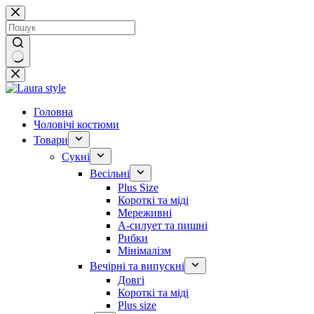
Перейти
до
вмісту
Немає
результатів
Головна
Чоловічі костюми
Товари
Сукні
Весільні
Plus Size
Короткі та міді
Мереживні
А-силует та пишні
Рибки
Мінімалізм
Вечірні та випускні
Довгі
Короткі та міді
Plus size