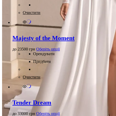
варіантів.
Параметри
можна
Очистити
вибрати
на
сторінці
товару
Majesty of the Moment
Цей
до
23500
грн
Оберіть опції
товар
Орендувати
має
Придбати
кілька
варіантів.
Параметри
можна
Очистити
вибрати
на
сторінці
товару
Tender Dream
Цей
до
33000
грн
Оберіть опції