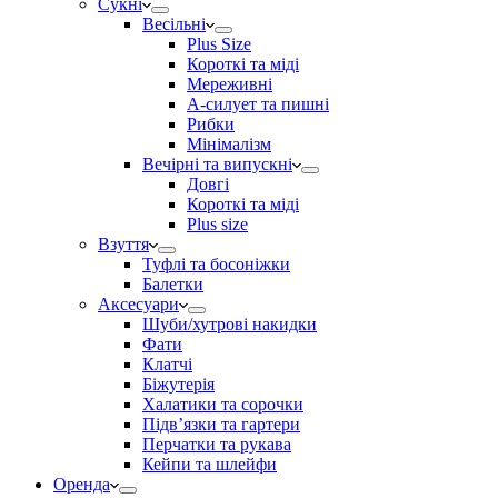
Сукні
Весільні
Plus Size
Короткі та міді
Мереживні
А-силует та пишні
Рибки
Мінімалізм
Вечірні та випускні
Довгі
Короткі та міді
Plus size
Взуття
Туфлі та босоніжки
Балетки
Аксесуари
Шуби/хутрові накидки
Фати
Клатчі
Біжутерія
Халатики та сорочки
Підвʼязки та гартери
Перчатки та рукава
Кейпи та шлейфи
Оренда