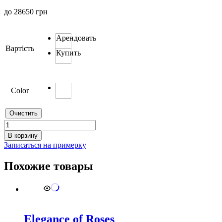
до
28650
грн
Арендовать
Вартість
Купить
Color
Очистить
Количество
товара
В корзину
0304
Записаться на примерку
Похожие товары
Elegance of Roses