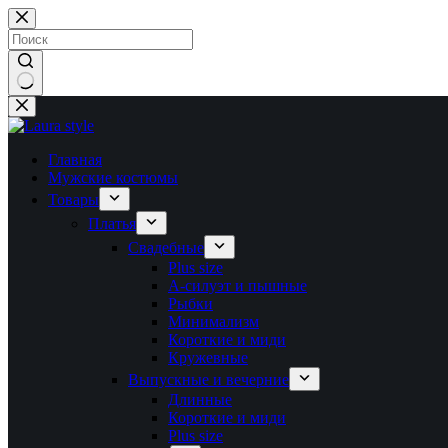
Перейти
к
сути
Ничего
не
найдено
Главная
Мужские костюмы
Товары
Платья
Свадебные
Plus size
А-силуэт и пышные
Рыбки
Минимализм
Короткие и миди
Кружевные
Выпускные и вечерние
Длинные
Короткие и миди
Plus size