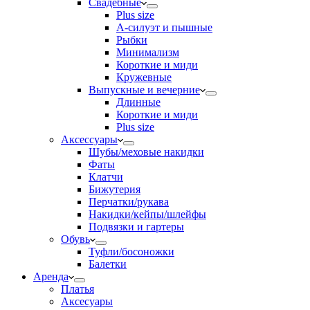
Свадебные
Plus size
А-силуэт и пышные
Рыбки
Минимализм
Короткие и миди
Кружевные
Выпускные и вечерние
Длинные
Короткие и миди
Plus size
Аксессуары
Шубы/меховые накидки
Фаты
Клатчи
Бижутерия
Перчатки/рукава
Накидки/кейпы/шлейфы
Подвязки и гартеры
Обувь
Туфли/босоножки
Балетки
Аренда
Платья
Аксесуары