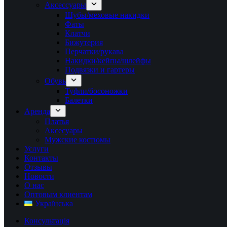
Аксессуары
Шубы/меховые накидки
Фаты
Клатчи
Бижутерия
Перчатки/рукава
Накидки/кейпы/шлейфы
Подвязки и гартеры
Обувь
Туфли/босоножки
Балетки
Аренда
Платья
Аксесуары
Мужские костюмы
Услуги
Контакты
Отзывы
Новости
О нас
Оптовым клиентам
Українська
Консультація