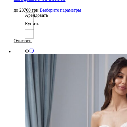
Этот
до
23700
грн
Выберите параметры
товар
Арендовать
имеет
Купить
несколько
вариаций.
Опции
можно
Очистить
выбрать
на
странице
товара.