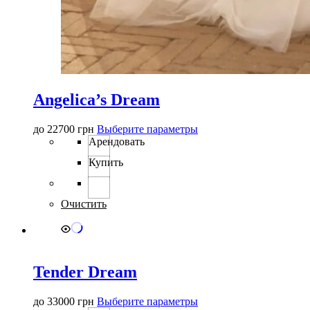
Angelica’s Dream
Этот
до
22700
грн
Выберите параметры
товар
Арендовать
имеет
Купить
несколько
вариаций.
Опции
можно
Очистить
выбрать
на
странице
товара.
Tender Dream
Этот
до
33000
грн
Выберите параметры