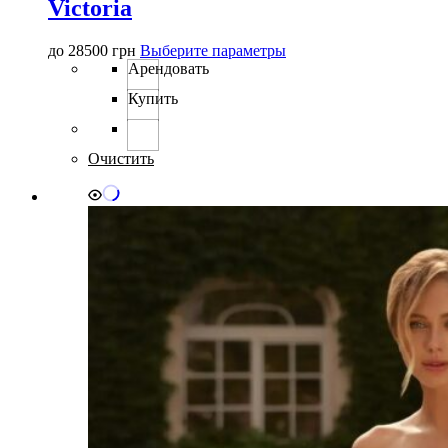
Victoria
Этот
до
28500
грн
Выберите параметры
товар
Арендовать
имеет
Купить
несколько
вариаций.
Опции
можно
Очистить
выбрать
на
странице
товара.