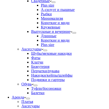
Свадебные
Plus size
А-силуэт и пышные
Рыбки
Минимализм
Короткие и миди
Кружевные
Выпускные и вечерние
Длинные
Короткие и миди
Plus size
Аксессуары
Шубы/меховые накидки
Фаты
Клатчи
Бижутерия
Перчатки/рукава
Накидки/кейпы/шлейфы
Подвязки и гартеры
Обувь
Туфли/босоножки
Балетки
Аренда
Платья
Аксесуары