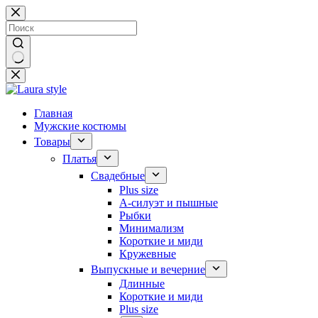
Перейти
к
сути
Ничего
не
найдено
Главная
Мужские костюмы
Товары
Платья
Свадебные
Plus size
А-силуэт и пышные
Рыбки
Минимализм
Короткие и миди
Кружевные
Выпускные и вечерние
Длинные
Короткие и миди
Plus size