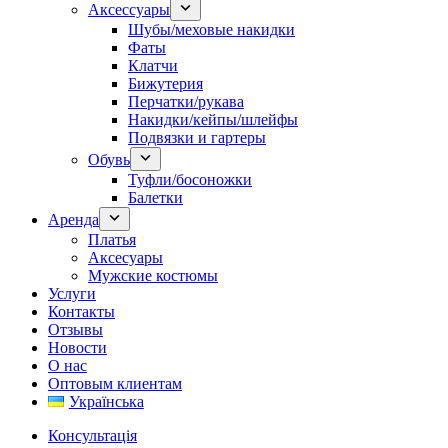
Аксессуары
Шубы/меховые накидки
Фаты
Клатчи
Бижутерия
Перчатки/рукава
Накидки/кейпы/шлейфы
Подвязки и гартеры
Обувь
Туфли/босоножки
Балетки
Аренда
Платья
Аксесуары
Мужские костюмы
Услуги
Контакты
Отзывы
Новости
О нас
Оптовым клиентам
Українська
Консультація