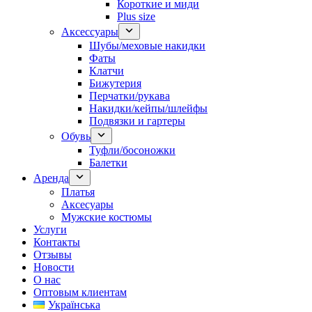
Короткие и миди
Plus size
Аксессуары
Шубы/меховые накидки
Фаты
Клатчи
Бижутерия
Перчатки/рукава
Накидки/кейпы/шлейфы
Подвязки и гартеры
Обувь
Туфли/босоножки
Балетки
Аренда
Платья
Аксесуары
Мужские костюмы
Услуги
Контакты
Отзывы
Новости
О нас
Оптовым клиентам
Українська