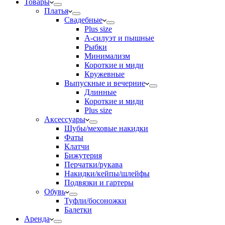
Товары
Платья
Свадебные
Plus size
А-силуэт и пышные
Рыбки
Минимализм
Короткие и миди
Кружевные
Выпускные и вечерние
Длинные
Короткие и миди
Plus size
Аксессуары
Шубы/меховые накидки
Фаты
Клатчи
Бижутерия
Перчатки/рукава
Накидки/кейпы/шлейфы
Подвязки и гартеры
Обувь
Туфли/босоножки
Балетки
Аренда