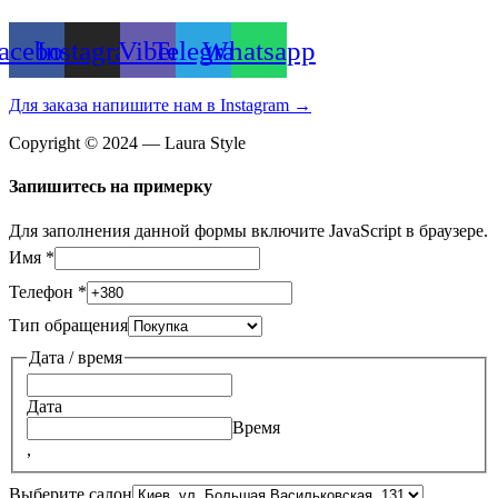
acebook
Instagram
Viber
Telegram
Whatsapp
Для заказа напишите нам в Instagram →
Copyright © 2024 — Laura Style
Запишитесь на примерку
Для заполнения данной формы включите JavaScript в браузере.
Имя
*
Телефон
*
Тип обращения
Дата / время
Дата
Время
,
Выберите салон