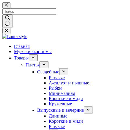
Перейти
к
сути
Ничего
не
найдено
Главная
Мужские костюмы
Товары
Платья
Свадебные
Plus size
А-силуэт и пышные
Рыбки
Минимализм
Короткие и миди
Кружевные
Выпускные и вечерние
Длинные
Короткие и миди
Plus size