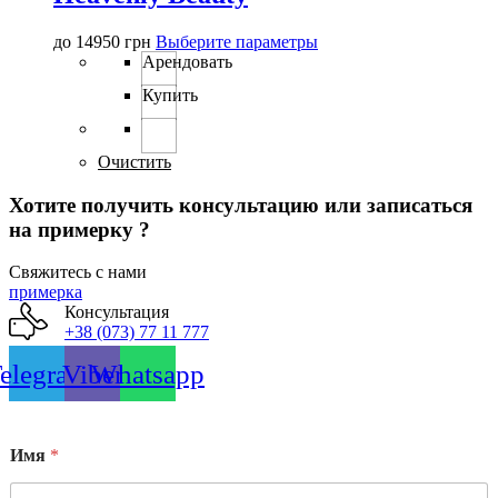
Этот
до
14950
грн
Выберите параметры
товар
Арендовать
имеет
Купить
несколько
вариаций.
Опции
можно
Очистить
выбрать
на
Хотите получить консультацию или записаться
странице
на примерку ?
товара.
Свяжитесь с нами
примерка
Консультация
+38 (073) 77 11 777
elegram
Viber
Whatsapp
Имя
*