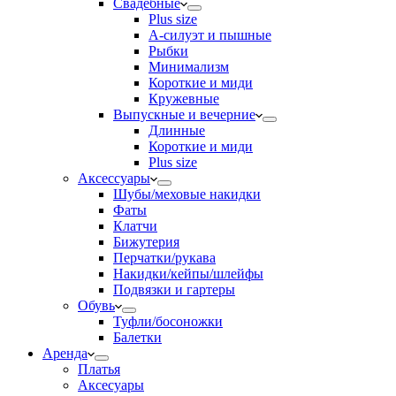
Свадебные
Plus size
А-силуэт и пышные
Рыбки
Минимализм
Короткие и миди
Кружевные
Выпускные и вечерние
Длинные
Короткие и миди
Plus size
Аксессуары
Шубы/меховые накидки
Фаты
Клатчи
Бижутерия
Перчатки/рукава
Накидки/кейпы/шлейфы
Подвязки и гартеры
Обувь
Туфли/босоножки
Балетки
Аренда
Платья
Аксесуары