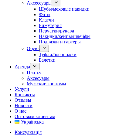
Аксессуары
Шубы/меховые накидки
Фаты
Клатчи
Бижутерия
Перчатки/рукава
Накидки/кейпы/шлейфы
Подвязки и гартеры
Обувь
Туфли/босоножки
Балетки
Аренда
Платья
Аксесуары
Мужские костюмы
Услуги
Контакты
Отзывы
Новости
О нас
Оптовым клиентам
Українська
Консультація