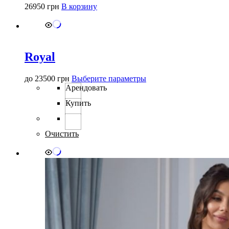
26950
грн
В корзину
Royal
Этот
до
23500
грн
Выберите параметры
товар
Арендовать
имеет
Купить
несколько
вариаций.
Опции
можно
Очистить
выбрать
на
странице
товара.