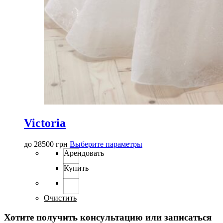
Victoria
Этот
до
28500
грн
Выберите параметры
товар
Арендовать
имеет
Купить
несколько
вариаций.
Опции
можно
Очистить
выбрать
на
Хотите получить консультацию или записаться