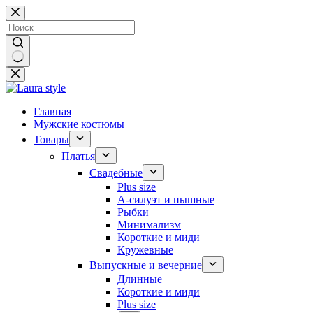
Перейти
к
сути
Ничего
не
найдено
Главная
Мужские костюмы
Товары
Платья
Свадебные
Plus size
А-силуэт и пышные
Рыбки
Минимализм
Короткие и миди
Кружевные
Выпускные и вечерние
Длинные
Короткие и миди
Plus size