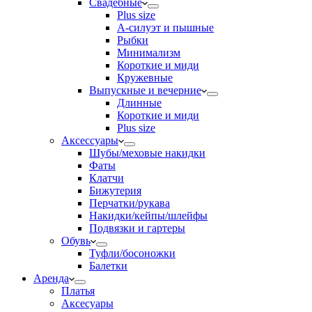
Свадебные
Plus size
А-силуэт и пышные
Рыбки
Минимализм
Короткие и миди
Кружевные
Выпускные и вечерние
Длинные
Короткие и миди
Plus size
Аксессуары
Шубы/меховые накидки
Фаты
Клатчи
Бижутерия
Перчатки/рукава
Накидки/кейпы/шлейфы
Подвязки и гартеры
Обувь
Туфли/босоножки
Балетки
Аренда
Платья
Аксесуары