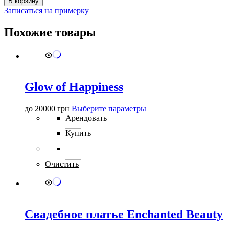
В корзину
2511
Записаться на примерку
182
Похожие товары
Glow of Happiness
Этот
до
20000
грн
Выберите параметры
товар
Арендовать
имеет
Купить
несколько
вариаций.
Опции
можно
Очистить
выбрать
на
странице
товара.
Свадебное платье Enchanted Beauty