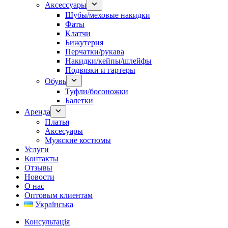
Аксессуары
Шубы/меховые накидки
Фаты
Клатчи
Бижутерия
Перчатки/рукава
Накидки/кейпы/шлейфы
Подвязки и гартеры
Обувь
Туфли/босоножки
Балетки
Аренда
Платья
Аксесуары
Мужские костюмы
Услуги
Контакты
Отзывы
Новости
О нас
Оптовым клиентам
Українська
Консультація