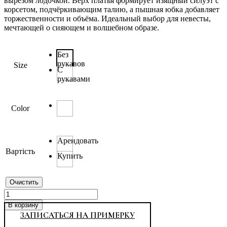
вырезом лодочкой. Верх платья формирует изящный силуэт с
корсетом, подчёркивающим талию, а пышная юбка добавляет
торжественности и объёма. Идеальный выбор для невесты,
мечтающей о сияющем и волшебном образе.
Без
рукавов
Size
С
рукавами
Color
Арендовать
Вартість
Купить
Очистить
Количество
товара
В корзину
2803
ЗАПИСАТЬСЯ НА ПРИМЕРКУ