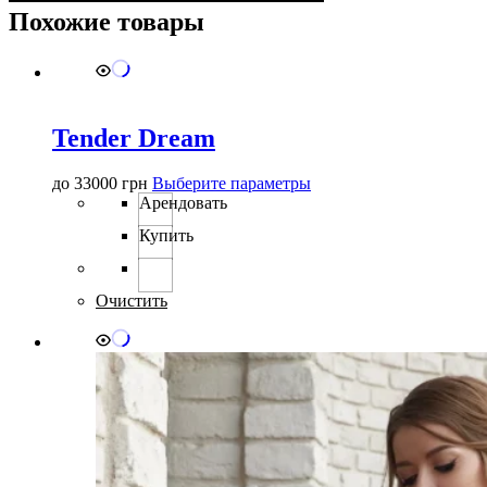
Похожие товары
Tender Dream
Этот
до
33000
грн
Выберите параметры
товар
Арендовать
имеет
Купить
несколько
вариаций.
Опции
можно
Очистить
выбрать
на
странице
товара.