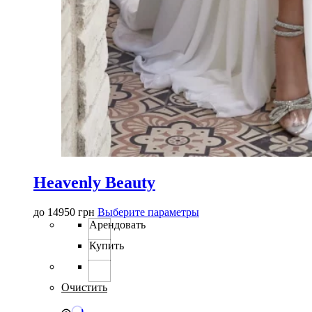
Heavenly Beauty
Этот
до
14950
грн
Выберите параметры
товар
Арендовать
имеет
Купить
несколько
вариаций.
Опции
можно
Очистить
выбрать
на