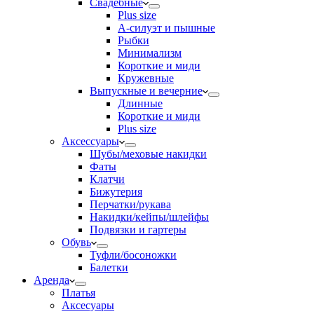
Свадебные
Plus size
А-силуэт и пышные
Рыбки
Минимализм
Короткие и миди
Кружевные
Выпускные и вечерние
Длинные
Короткие и миди
Plus size
Аксессуары
Шубы/меховые накидки
Фаты
Клатчи
Бижутерия
Перчатки/рукава
Накидки/кейпы/шлейфы
Подвязки и гартеры
Обувь
Туфли/босоножки
Балетки
Аренда
Платья
Аксесуары