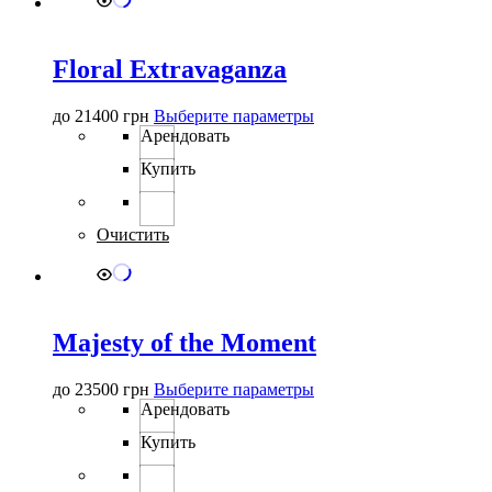
странице
товара.
Floral Extravaganza
Этот
до
21400
грн
Выберите параметры
товар
Арендовать
имеет
Купить
несколько
вариаций.
Опции
можно
Очистить
выбрать
на
странице
товара.
Majesty of the Moment
Этот
до
23500
грн
Выберите параметры
товар
Арендовать
имеет
Купить
несколько
вариаций.
Опции