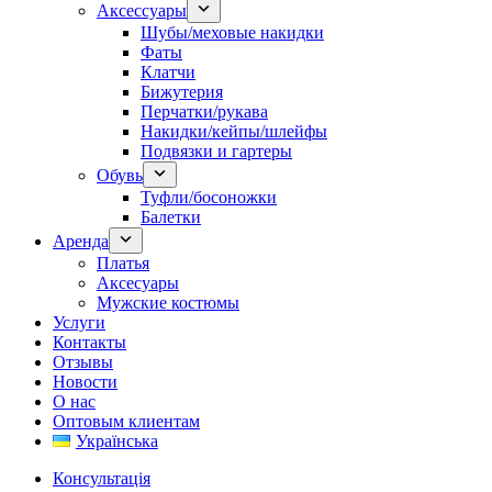
Аксессуары
Шубы/меховые накидки
Фаты
Клатчи
Бижутерия
Перчатки/рукава
Накидки/кейпы/шлейфы
Подвязки и гартеры
Обувь
Туфли/босоножки
Балетки
Аренда
Платья
Аксесуары
Мужские костюмы
Услуги
Контакты
Отзывы
Новости
О нас
Оптовым клиентам
Українська
Консультація