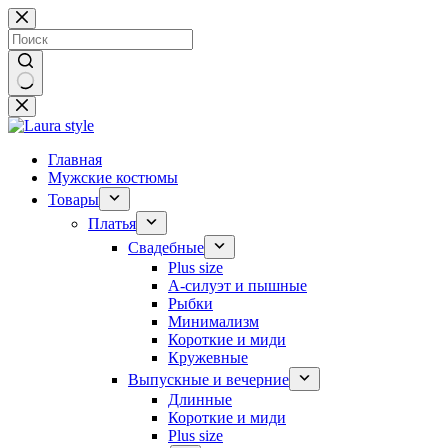
Перейти
к
сути
Ничего
не
найдено
Главная
Мужские костюмы
Товары
Платья
Свадебные
Plus size
А-силуэт и пышные
Рыбки
Минимализм
Короткие и миди
Кружевные
Выпускные и вечерние
Длинные
Короткие и миди
Plus size