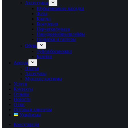
Аксессуары
Шубы/меховые накидки
Фаты
Клатчи
Бижутерия
Перчатки/рукава
Накидки/кейпы/шлейфы
Подвязки и гартеры
Обувь
Туфли/босоножки
Балетки
Аренда
Платья
Аксесуары
Мужские костюмы
Услуги
Контакты
Отзывы
Новости
О нас
Оптовым клиентам
Українська
Консультація