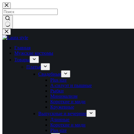
Перейти
к
сути
Ничего
не
найдено
Главная
Мужские костюмы
Товары
Платья
Свадебные
Plus size
А-силуэт и пышные
Рыбки
Минимализм
Короткие и миди
Кружевные
Выпускные и вечерние
Длинные
Короткие и миди
Plus size