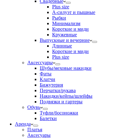
Свадебные
Plus size
А-силуэт и пышные
Рыбки
Минимализм
Короткие и миди
Кружевные
Выпускные и вечерние
Длинные
Короткие и миди
Plus size
Аксессуары
Шубы/меховые накидки
Фаты
Клатчи
Бижутерия
Перчатки/рукава
Накидки/кейпы/шлейфы
Подвязки и гартеры
Обувь
Туфли/босоножки
Балетки
Аренда
Платья
Аксесуары