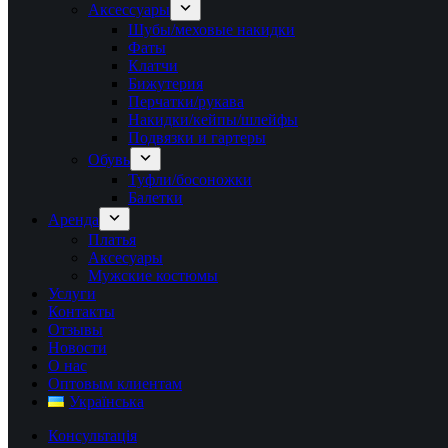
Аксессуары
Шубы/меховые накидки
Фаты
Клатчи
Бижутерия
Перчатки/рукава
Накидки/кейпы/шлейфы
Подвязки и гартеры
Обувь
Туфли/босоножки
Балетки
Аренда
Платья
Аксесуары
Мужские костюмы
Услуги
Контакты
Отзывы
Новости
О нас
Оптовым клиентам
Українська
Консультація