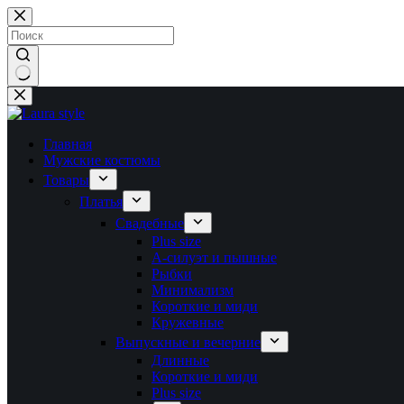
Перейти
к
сути
Ничего
не
найдено
Главная
Мужские костюмы
Товары
Платья
Свадебные
Plus size
А-силуэт и пышные
Рыбки
Минимализм
Короткие и миди
Кружевные
Выпускные и вечерние
Длинные
Короткие и миди
Plus size