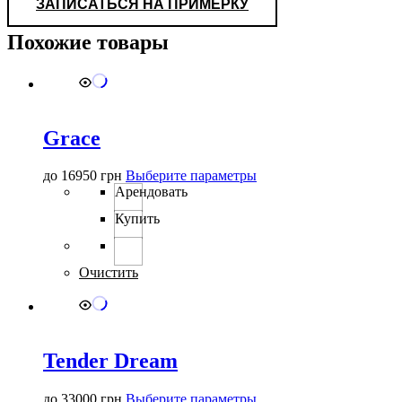
ЗАПИСАТЬСЯ НА ПРИМЕРКУ
Похожие товары
Grace
Этот
до
16950
грн
Выберите параметры
товар
Арендовать
имеет
Купить
несколько
вариаций.
Опции
можно
Очистить
выбрать
на
странице
товара.
Tender Dream
Этот
до
33000
грн
Выберите параметры