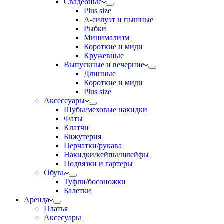
Свадебные
Plus size
А-силуэт и пышные
Рыбки
Минимализм
Короткие и миди
Кружевные
Выпускные и вечерние
Длинные
Короткие и миди
Plus size
Аксессуары
Шубы/меховые накидки
Фаты
Клатчи
Бижутерия
Перчатки/рукава
Накидки/кейпы/шлейфы
Подвязки и гартеры
Обувь
Туфли/босоножки
Балетки
Аренда
Платья
Аксесуары