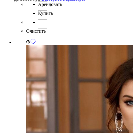
товар
Арендовать
имеет
Купить
несколько
вариаций.
Опции
можно
Очистить
выбрать
на
странице
товара.