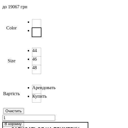
до
19067
грн
Color
44
46
Size
48
Арендовать
Вартість
Купить
Очистить
Количество
товара
В корзину
8024