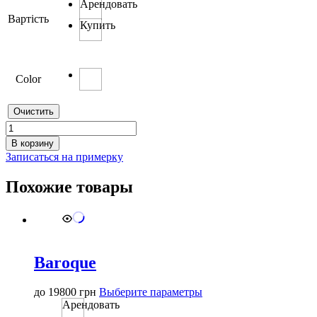
Арендовать
Вартість
Купить
Color
Очистить
Количество
товара
В корзину
Adrian
Записаться на примерку
Mikad
Похожие товары
Baroque
Этот
до
19800
грн
Выберите параметры
товар
Арендовать
имеет