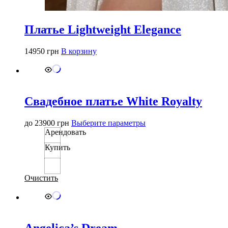
Платье Lightweight Elegance
14950
грн
В корзину
Свадебное платье White Royalty
Этот
до
23900
грн
Выберите параметры
товар
Арендовать
имеет
Купить
несколько
вариаций.
Опции
можно
Очистить
выбрать
на
странице
товара.
Angelica’s Dream