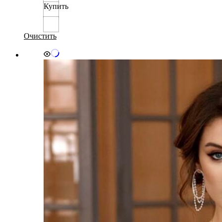
Купить
несколько
вариаций.
Опции
можно
Очистить
выбрать
на
странице
товара.