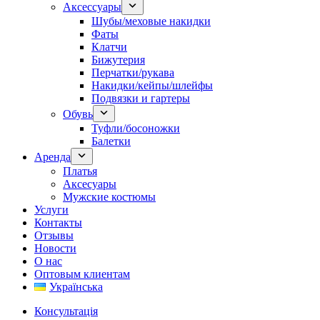
Аксессуары
Шубы/меховые накидки
Фаты
Клатчи
Бижутерия
Перчатки/рукава
Накидки/кейпы/шлейфы
Подвязки и гартеры
Обувь
Туфли/босоножки
Балетки
Аренда
Платья
Аксесуары
Мужские костюмы
Услуги
Контакты
Отзывы
Новости
О нас
Оптовым клиентам
Українська
Консультація