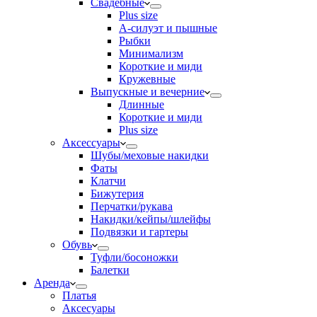
Свадебные
Plus size
А-силуэт и пышные
Рыбки
Минимализм
Короткие и миди
Кружевные
Выпускные и вечерние
Длинные
Короткие и миди
Plus size
Аксессуары
Шубы/меховые накидки
Фаты
Клатчи
Бижутерия
Перчатки/рукава
Накидки/кейпы/шлейфы
Подвязки и гартеры
Обувь
Туфли/босоножки
Балетки
Аренда
Платья
Аксесуары