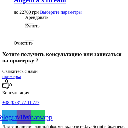
Этот
до
22700
грн
Выберите параметры
товар
Арендовать
имеет
Купить
несколько
вариаций.
Опции
можно
Очистить
выбрать
на
Хотите получить консультацию или записаться
странице
на примерку ?
товара.
Свяжитесь с нами
примерка
Консультация
+38 (073) 77 11 777
elegram
Viber
Whatsapp
Для заполнения данной формы включите JavaScript в браузере.