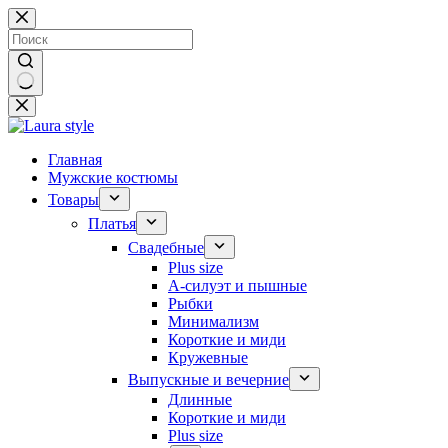
Перейти
к
сути
Ничего
не
найдено
Главная
Мужские костюмы
Товары
Платья
Свадебные
Plus size
А-силуэт и пышные
Рыбки
Минимализм
Короткие и миди
Кружевные
Выпускные и вечерние
Длинные
Короткие и миди
Plus size