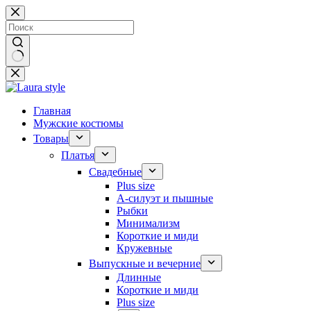
Перейти
к
сути
Ничего
не
найдено
Главная
Мужские костюмы
Товары
Платья
Свадебные
Plus size
А-силуэт и пышные
Рыбки
Минимализм
Короткие и миди
Кружевные
Выпускные и вечерние
Длинные
Короткие и миди
Plus size