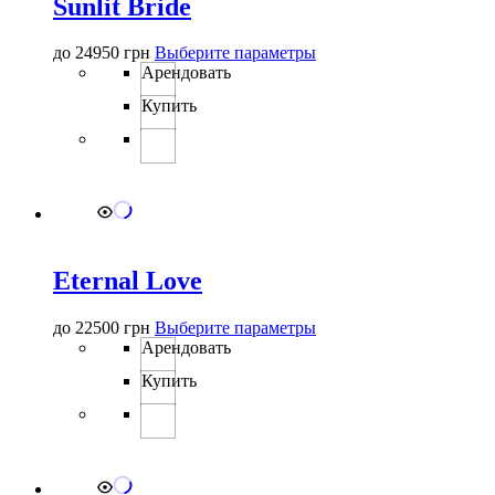
Sunlit Bride
Этот
до
24950
грн
Выберите параметры
товар
Арендовать
имеет
Купить
несколько
вариаций.
Опции
можно
выбрать
на
странице
товара.
Eternal Love
Этот
до
22500
грн
Выберите параметры
товар
Арендовать
имеет
Купить
несколько
вариаций.
Опции
можно
выбрать
на