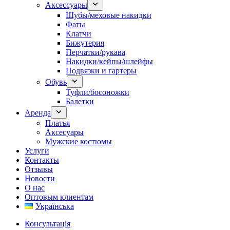
Аксессуары
Шубы/меховые накидки
Фаты
Клатчи
Бижутерия
Перчатки/рукава
Накидки/кейпы/шлейфы
Подвязки и гартеры
Обувь
Туфли/босоножки
Балетки
Аренда
Платья
Аксесуары
Мужские костюмы
Услуги
Контакты
Отзывы
Новости
О нас
Оптовым клиентам
Українська
Консультація