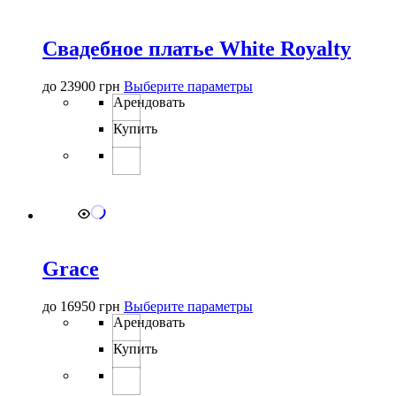
странице
товара.
Свадебное платье White Royalty
Этот
до
23900
грн
Выберите параметры
товар
Арендовать
имеет
Купить
несколько
вариаций.
Опции
можно
выбрать
на
странице
товара.
Grace
Этот
до
16950
грн
Выберите параметры
товар
Арендовать
имеет
Купить
несколько
вариаций.
Опции