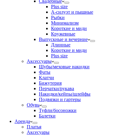
Свадебные
Plus size
А-силуэт и пышные
Рыбки
Минимализм
Короткие и миди
Кружевные
Выпускные и вечерние
Длинные
Короткие и миди
Plus size
Аксессуары
Шубы/меховые накидки
Фаты
Клатчи
Бижутерия
Перчатки/рукава
Накидки/кейпы/шлейфы
Подвязки и гартеры
Обувь
Туфли/босоножки
Балетки
Аренда
Платья
Аксесуары