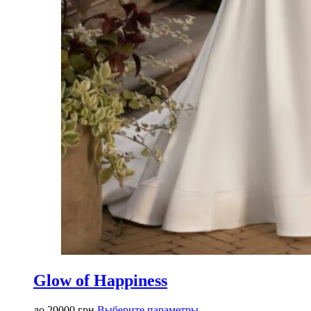
Glow of Happiness
Этот
до
20000
грн
Выберите параметры