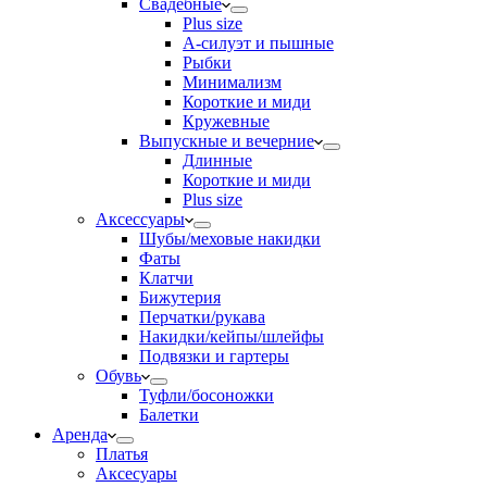
Свадебные
Plus size
А-силуэт и пышные
Рыбки
Минимализм
Короткие и миди
Кружевные
Выпускные и вечерние
Длинные
Короткие и миди
Plus size
Аксессуары
Шубы/меховые накидки
Фаты
Клатчи
Бижутерия
Перчатки/рукава
Накидки/кейпы/шлейфы
Подвязки и гартеры
Обувь
Туфли/босоножки
Балетки
Аренда
Платья
Аксесуары