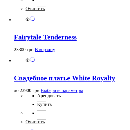
Опции
можно
Очистить
выбрать
на
странице
товара.
Fairytale Tenderness
23300
грн
В корзину
Свадебное платье White Royalty
Этот
до
23900
грн
Выберите параметры
товар
Арендовать
имеет
Купить
несколько
вариаций.
Опции
можно
Очистить
выбрать