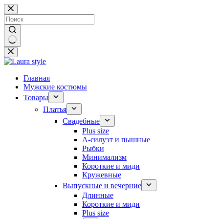
Перейти
к
сути
Ничего
не
найдено
Главная
Мужские костюмы
Товары
Платья
Свадебные
Plus size
А-силуэт и пышные
Рыбки
Минимализм
Короткие и миди
Кружевные
Выпускные и вечерние
Длинные
Короткие и миди
Plus size