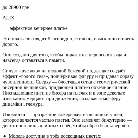
до
28900
грн
ALIX
— эффектное вечернее платье
Это платье выглядит благородно, стильно, изысканно и очень
дорого.
Оно создано для того, чтобы поражать с первого взгляда и
навсегда оставаться в памяти.
Силуэт «русалка» на нюдовой бежевой подкладке создаёт
эффект «голого тела», подчёркивая фигуру и придавая образу
чувственность. Сверху — блестящая сетка с геометрической
бисерной вышивкой, придающей платью объёмное сияние.
Ниспадающие нити из бисера на плечах и в зоне декольте
изысканно мерцают при движении, создавая атмосферу
динаміки і гламура.
Изюминка — прозрачное «ожерелье» из вышивки у шеи,
которое является частью платья. Оно заменяет бижутерию —
достаточно лишь длинных серёг, чтобы образ был завершён.
🔸 Модель доступна в трёх роскошных цветах: