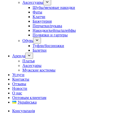
Аксессуары
Шубы/меховые накидки
Фаты
Клатчи
Бижутерия
Перчатки/рукава
Накидки/кейпы/шлейфы
Подвязки и гартеры
Обувь
Туфли/босоножки
Балетки
Аренда
Платья
Аксесуары
Мужские костюмы
Услуги
Контакты
Отзывы
Новости
О нас
Оптовым клиентам
Українська
Консультація