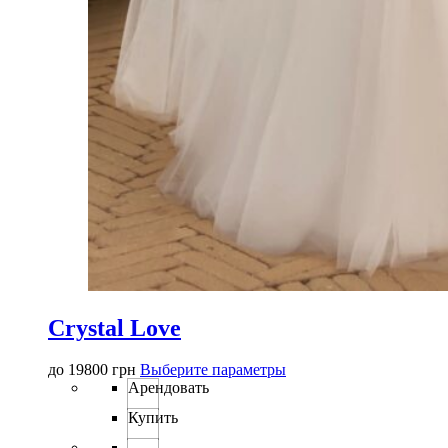
Crystal Love
Этот
до
19800
грн
Выберите параметры
товар
Арендовать
имеет
Купить
несколько
вариаций.