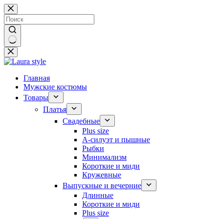
Перейти
к
сути
Ничего
не
найдено
Главная
Мужские костюмы
Товары
Платья
Свадебные
Plus size
А-силуэт и пышные
Рыбки
Минимализм
Короткие и миди
Кружевные
Выпускные и вечерние
Длинные
Короткие и миди
Plus size