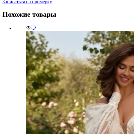
Записаться на примерку
|
Коктейльное
Похожие товары
платье
+
пышная
юбка