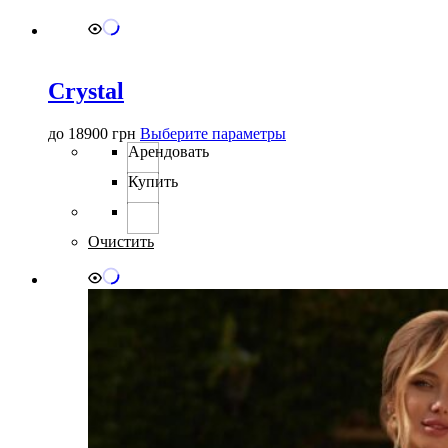
выбрать
на
странице
товара.
Crystal
Этот
до
18900
грн
Выберите параметры
товар
Арендовать
имеет
Купить
несколько
вариаций.
Опции
можно
Очистить
выбрать
на
странице
товара.