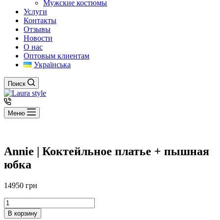
Мужские костюмы
Услуги
Контакты
Отзывы
Новости
О нас
Оптовым клиентам
Українська
Поиск
Меню
Annie | Коктейльное платье + пышная
юбка
14950
грн
Количество
товара
В корзину
Annie