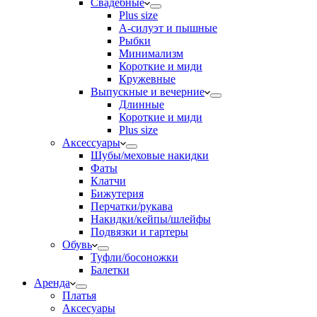
Свадебные
Plus size
А-силуэт и пышные
Рыбки
Минимализм
Короткие и миди
Кружевные
Выпускные и вечерние
Длинные
Короткие и миди
Plus size
Аксессуары
Шубы/меховые накидки
Фаты
Клатчи
Бижутерия
Перчатки/рукава
Накидки/кейпы/шлейфы
Подвязки и гартеры
Обувь
Туфли/босоножки
Балетки
Аренда
Платья
Аксесуары