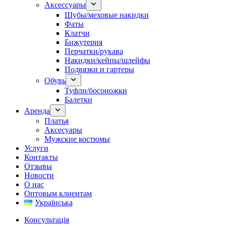
Аксессуары
Шубы/меховые накидки
Фаты
Клатчи
Бижутерия
Перчатки/рукава
Накидки/кейпы/шлейфы
Подвязки и гартеры
Обувь
Туфли/босоножки
Балетки
Аренда
Платья
Аксесуары
Мужские костюмы
Услуги
Контакты
Отзывы
Новости
О нас
Оптовым клиентам
Українська
Консультація