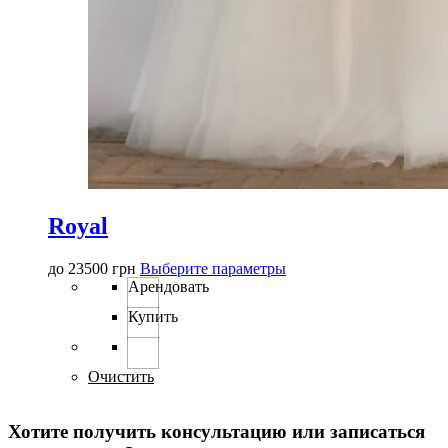
Royal
Этот
до
23500
грн
Выберите параметры
товар
Арендовать
имеет
Купить
несколько
вариаций.
Опции
можно
Очистить
выбрать
на
Хотите получить консультацию или записаться
странице
товара.