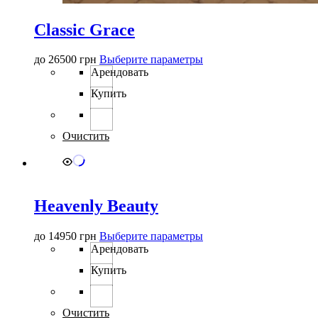
Classic Grace
Этот
до
26500
грн
Выберите параметры
товар
Арендовать
имеет
Купить
несколько
вариаций.
Опции
можно
Очистить
выбрать
на
странице
товара.
Heavenly Beauty
Этот
до
14950
грн
Выберите параметры
товар
Арендовать
имеет
Купить
несколько
вариаций.
Опции
можно
Очистить