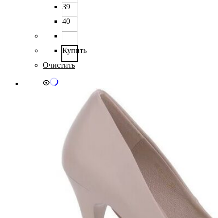
можно
39
выбрать
40
на
странице
товара.
Купить
Очистить