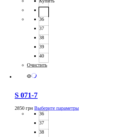
товар
Купить
имеет
несколько
вариаций.
36
Опции
можно
37
выбрать
38
на
странице
39
товара.
40
Очистить
S 071-7
Этот
2850
грн
Выберите параметры
товар
36
имеет
37
несколько
вариаций.
38
Опции