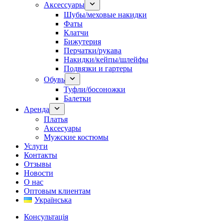
Аксессуары
Шубы/меховые накидки
Фаты
Клатчи
Бижутерия
Перчатки/рукава
Накидки/кейпы/шлейфы
Подвязки и гартеры
Обувь
Туфли/босоножки
Балетки
Аренда
Платья
Аксесуары
Мужские костюмы
Услуги
Контакты
Отзывы
Новости
О нас
Оптовым клиентам
Українська
Консультація