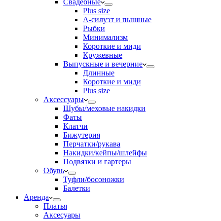
Свадебные
Plus size
А-силуэт и пышные
Рыбки
Минимализм
Короткие и миди
Кружевные
Выпускные и вечерние
Длинные
Короткие и миди
Plus size
Аксессуары
Шубы/меховые накидки
Фаты
Клатчи
Бижутерия
Перчатки/рукава
Накидки/кейпы/шлейфы
Подвязки и гартеры
Обувь
Туфли/босоножки
Балетки
Аренда
Платья
Аксесуары