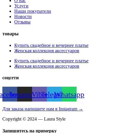
О нас
Услуги
Наши покупатели
Новости
Отзывы
товары
Купить свадебное и вечернее платье
Женская коллекция аксессуаров
Купить свадебное и вечернее платье
Женская коллекция аксессуаров
соцсети
acebook
Instagram
Viber
Telegram
Whatsapp
Для заказа напишите нам в Instagram →
Copyright © 2024 — Laura Style
Запишитесь на примерку