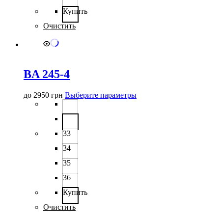
странице
Купить
товара.
Очистить
BA 245-4
Этот
до
2950
грн
Выберите параметры
товар
имеет
несколько
вариаций.
33
Опции
можно
34
выбрать
35
на
странице
36
товара.
Купить
Очистить