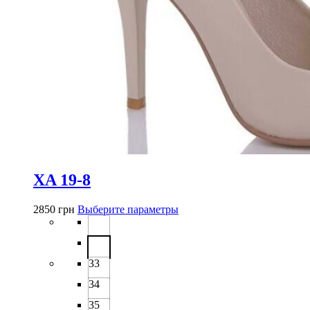
XA 19-8
Этот
2850
грн
Выберите параметры
товар
имеет
несколько
вариаций.
33
Опции
можно
34
выбрать
35
на