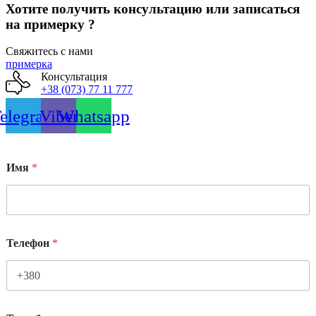
Хотите получить консультацию или записаться
на примерку ?
Свяжитесь с нами
примерка
Консультация
+38 (073) 77 11 777
elegram
Viber
Whatsapp
Имя
*
Телефон
*