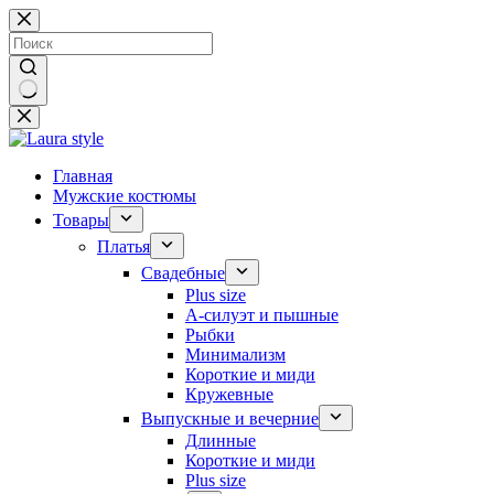
Перейти
к
сути
Ничего
не
найдено
Главная
Мужские костюмы
Товары
Платья
Свадебные
Plus size
А-силуэт и пышные
Рыбки
Минимализм
Короткие и миди
Кружевные
Выпускные и вечерние
Длинные
Короткие и миди
Plus size