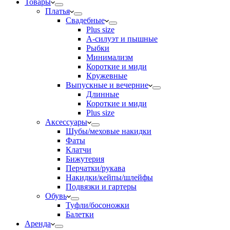
Товары
Платья
Свадебные
Plus size
А-силуэт и пышные
Рыбки
Минимализм
Короткие и миди
Кружевные
Выпускные и вечерние
Длинные
Короткие и миди
Plus size
Аксессуары
Шубы/меховые накидки
Фаты
Клатчи
Бижутерия
Перчатки/рукава
Накидки/кейпы/шлейфы
Подвязки и гартеры
Обувь
Туфли/босоножки
Балетки
Аренда