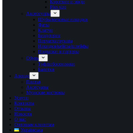
Короткие и миди
Plus size
Аксессуары
Шубы/меховые накидки
Фаты
Клатчи
Бижутерия
Перчатки/рукава
Накидки/кейпы/шлейфы
Подвязки и гартеры
Обувь
Туфли/босоножки
Балетки
Аренда
Платья
Аксесуары
Мужские костюмы
Услуги
Контакты
Отзывы
Новости
О нас
Оптовым клиентам
Українська