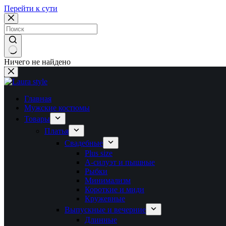
Перейти к сути
Ничего не найдено
Главная
Мужские костюмы
Товары
Платья
Свадебные
Plus size
А-силуэт и пышные
Рыбки
Минимализм
Короткие и миди
Кружевные
Выпускные и вечерние
Длинные