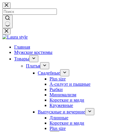
Перейти
к
сути
Ничего
не
найдено
Главная
Мужские костюмы
Товары
Платья
Свадебные
Plus size
А-силуэт и пышные
Рыбки
Минимализм
Короткие и миди
Кружевные
Выпускные и вечерние
Длинные
Короткие и миди
Plus size