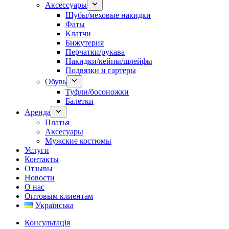
Аксессуары
Шубы/меховые накидки
Фаты
Клатчи
Бижутерия
Перчатки/рукава
Накидки/кейпы/шлейфы
Подвязки и гартеры
Обувь
Туфли/босоножки
Балетки
Аренда
Платья
Аксесуары
Мужские костюмы
Услуги
Контакты
Отзывы
Новости
О нас
Оптовым клиентам
Українська
Консультація