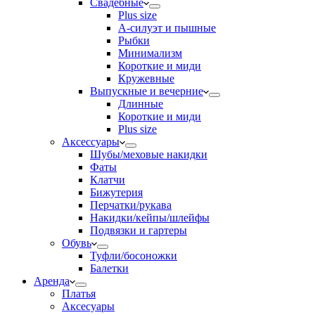
Свадебные
Plus size
А-силуэт и пышные
Рыбки
Минимализм
Короткие и миди
Кружевные
Выпускные и вечерние
Длинные
Короткие и миди
Plus size
Аксессуары
Шубы/меховые накидки
Фаты
Клатчи
Бижутерия
Перчатки/рукава
Накидки/кейпы/шлейфы
Подвязки и гартеры
Обувь
Туфли/босоножки
Балетки
Аренда
Платья
Аксесуары