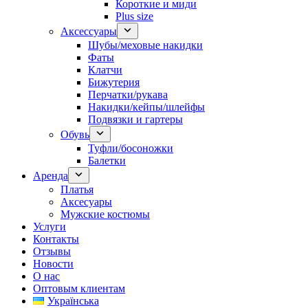
Короткие и миди
Plus size
Аксессуары
Шубы/меховые накидки
Фаты
Клатчи
Бижутерия
Перчатки/рукава
Накидки/кейпы/шлейфы
Подвязки и гартеры
Обувь
Туфли/босоножки
Балетки
Аренда
Платья
Аксесуары
Мужские костюмы
Услуги
Контакты
Отзывы
Новости
О нас
Оптовым клиентам
Українська