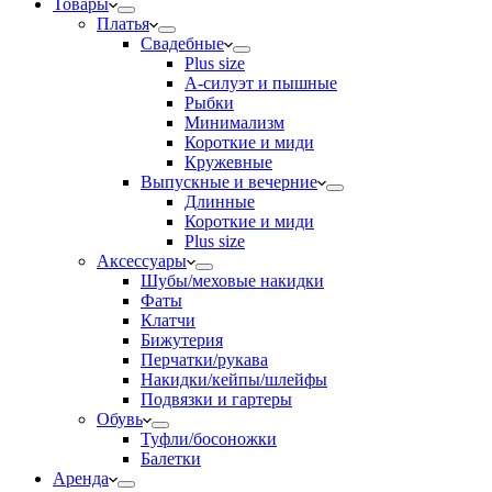
Товары
Платья
Свадебные
Plus size
А-силуэт и пышные
Рыбки
Минимализм
Короткие и миди
Кружевные
Выпускные и вечерние
Длинные
Короткие и миди
Plus size
Аксессуары
Шубы/меховые накидки
Фаты
Клатчи
Бижутерия
Перчатки/рукава
Накидки/кейпы/шлейфы
Подвязки и гартеры
Обувь
Туфли/босоножки
Балетки
Аренда