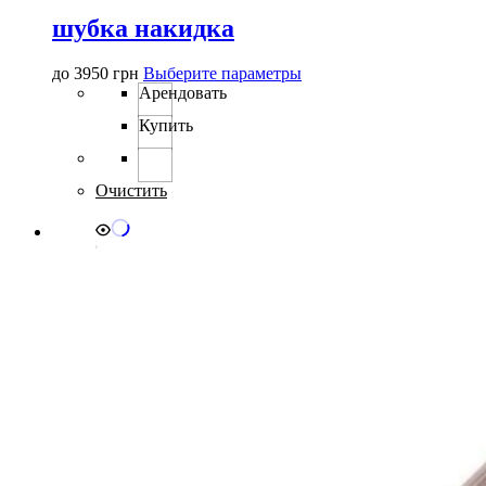
шубка накидка
Этот
до
3950
грн
Выберите параметры
товар
Арендовать
имеет
Купить
несколько
вариаций.
Опции
можно
Очистить
выбрать
на
странице
товара.