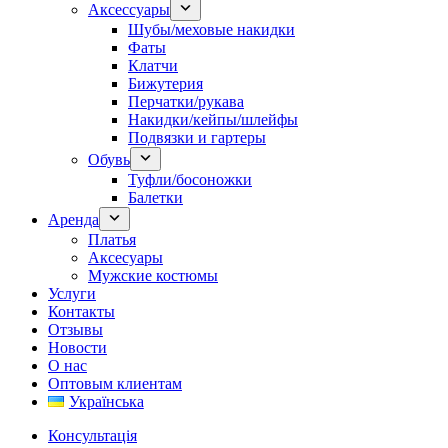
Аксессуары
Шубы/меховые накидки
Фаты
Клатчи
Бижутерия
Перчатки/рукава
Накидки/кейпы/шлейфы
Подвязки и гартеры
Обувь
Туфли/босоножки
Балетки
Аренда
Платья
Аксесуары
Мужские костюмы
Услуги
Контакты
Отзывы
Новости
О нас
Оптовым клиентам
Українська
Консультація