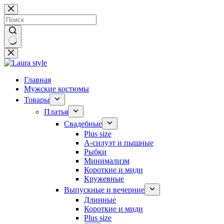
Перейти
к
сути
Ничего
не
найдено
Главная
Мужские костюмы
Товары
Платья
Свадебные
Plus size
А-силуэт и пышные
Рыбки
Минимализм
Короткие и миди
Кружевные
Выпускные и вечерние
Длинные
Короткие и миди
Plus size