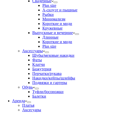
Свадебные
Plus size
А-силуэт и пышные
Рыбки
Минимализм
Короткие и миди
Кружевные
Выпускные и вечерние
Длинные
Короткие и миди
Plus size
Аксессуары
Шубы/меховые накидки
Фаты
Клатчи
Бижутерия
Перчатки/рукава
Накидки/кейпы/шлейфы
Подвязки и гартеры
Обувь
Туфли/босоножки
Балетки
Аренда
Платья
Аксесуары