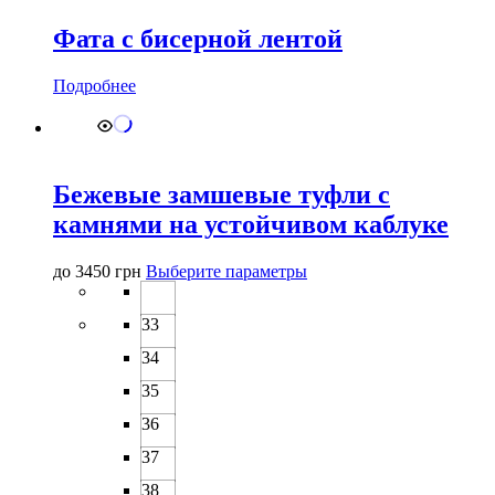
Фата с бисерной лентой
Подробнее
Бежевые замшевые туфли с
камнями на устойчивом каблуке
Этот
до
3450
грн
Выберите параметры
товар
имеет
33
несколько
вариаций.
34
Опции
можно
35
выбрать
36
на
странице
37
товара.
38