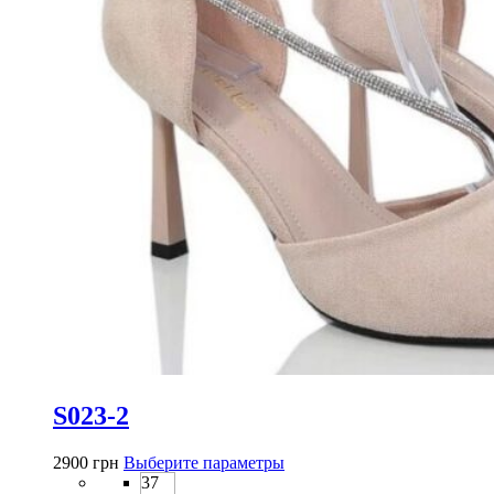
S023-2
Этот
2900
грн
Выберите параметры
товар
37