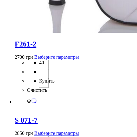
F261-2
Этот
2700
грн
Выберите параметры
товар
40
имеет
несколько
вариаций.
Купить
Опции
можно
Очистить
выбрать
на
странице
товара.
S 071-7
Этот
2850
грн
Выберите параметры