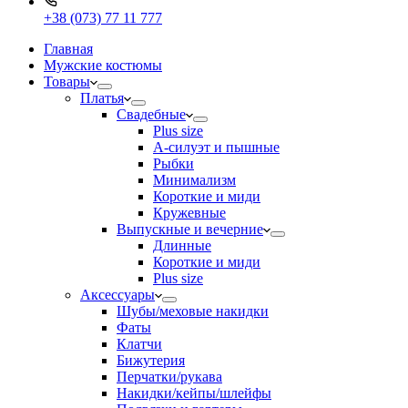
+38 (073) 77 11 777
Главная
Мужские костюмы
Товары
Платья
Свадебные
Plus size
А-силуэт и пышные
Рыбки
Минимализм
Короткие и миди
Кружевные
Выпускные и вечерние
Длинные
Короткие и миди
Plus size
Аксессуары
Шубы/меховые накидки
Фаты
Клатчи
Бижутерия
Перчатки/рукава
Накидки/кейпы/шлейфы