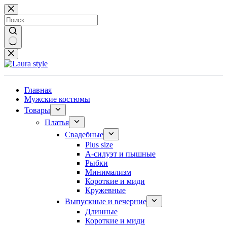
Перейти
к
сути
Ничего
не
найдено
Главная
Мужские костюмы
Товары
Платья
Свадебные
Plus size
А-силуэт и пышные
Рыбки
Минимализм
Короткие и миди
Кружевные
Выпускные и вечерние
Длинные
Короткие и миди