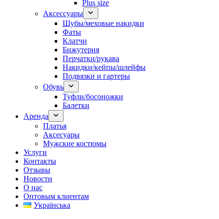
Plus size
Аксессуары
Шубы/меховые накидки
Фаты
Клатчи
Бижутерия
Перчатки/рукава
Накидки/кейпы/шлейфы
Подвязки и гартеры
Обувь
Туфли/босоножки
Балетки
Аренда
Платья
Аксесуары
Мужские костюмы
Услуги
Контакты
Отзывы
Новости
О нас
Оптовым клиентам
Українська