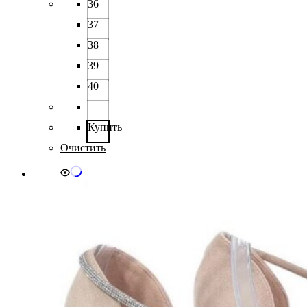
товар
36
имеет
37
несколько
вариаций.
38
Опции
можно
39
выбрать
40
на
странице
товара.
Купить
Очистить