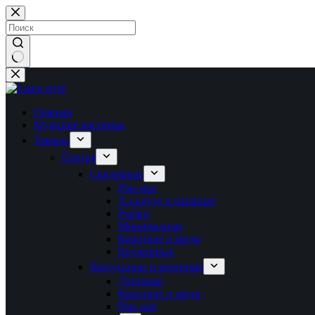
Перейти
к
сути
Ничего
не
найдено
Главная
Мужские костюмы
Товары
Платья
Свадебные
Plus size
А-силуэт и пышные
Рыбки
Минимализм
Короткие и миди
Кружевные
Выпускные и вечерние
Длинные
Короткие и миди
Plus size