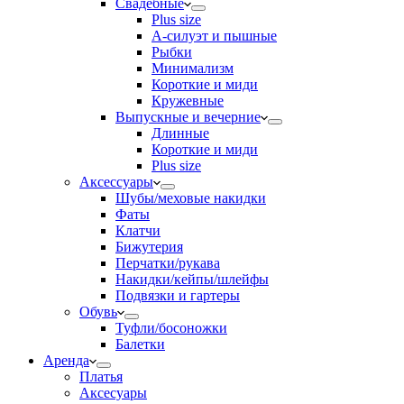
Свадебные
Plus size
А-силуэт и пышные
Рыбки
Минимализм
Короткие и миди
Кружевные
Выпускные и вечерние
Длинные
Короткие и миди
Plus size
Аксессуары
Шубы/меховые накидки
Фаты
Клатчи
Бижутерия
Перчатки/рукава
Накидки/кейпы/шлейфы
Подвязки и гартеры
Обувь
Туфли/босоножки
Балетки
Аренда
Платья
Аксесуары