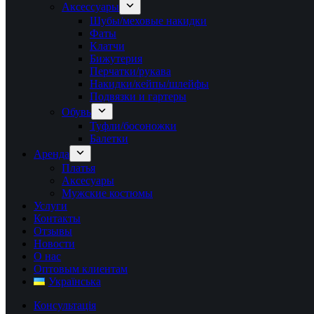
Аксессуары
Шубы/меховые накидки
Фаты
Клатчи
Бижутерия
Перчатки/рукава
Накидки/кейпы/шлейфы
Подвязки и гартеры
Обувь
Туфли/босоножки
Балетки
Аренда
Платья
Аксесуары
Мужские костюмы
Услуги
Контакты
Отзывы
Новости
О нас
Оптовым клиентам
Українська
Консультація