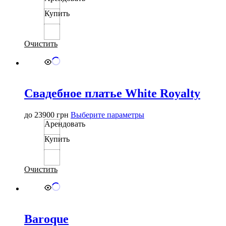
имеет
Купить
несколько
вариаций.
Опции
можно
Очистить
выбрать
на
странице
товара.
Свадебное платье White Royalty
Этот
до
23900
грн
Выберите параметры
товар
Арендовать
имеет
Купить
несколько
вариаций.
Опции
можно
Очистить
выбрать
на
странице
товара.
Baroque