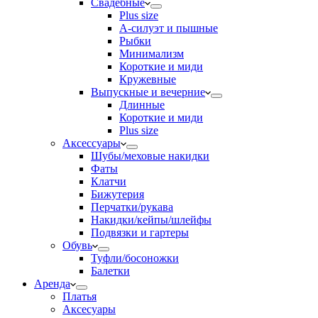
Свадебные
Plus size
А-силуэт и пышные
Рыбки
Минимализм
Короткие и миди
Кружевные
Выпускные и вечерние
Длинные
Короткие и миди
Plus size
Аксессуары
Шубы/меховые накидки
Фаты
Клатчи
Бижутерия
Перчатки/рукава
Накидки/кейпы/шлейфы
Подвязки и гартеры
Обувь
Туфли/босоножки
Балетки
Аренда
Платья
Аксесуары