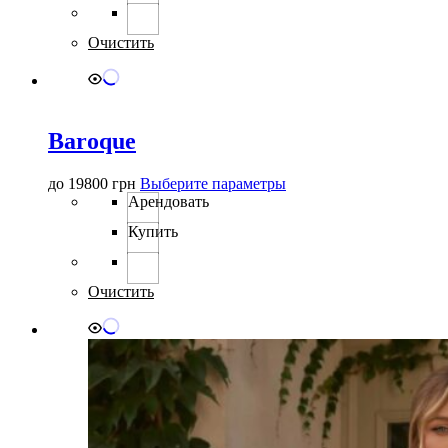
вариаций.
Опции
можно
Очистить
выбрать
на
странице
товара.
Baroque
Этот
до
19800
грн
Выберите параметры
товар
Арендовать
имеет
Купить
несколько
вариаций.
Опции
можно
Очистить
выбрать
на
странице
товара.