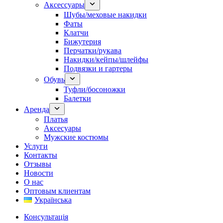
Аксессуары
Шубы/меховые накидки
Фаты
Клатчи
Бижутерия
Перчатки/рукава
Накидки/кейпы/шлейфы
Подвязки и гартеры
Обувь
Туфли/босоножки
Балетки
Аренда
Платья
Аксесуары
Мужские костюмы
Услуги
Контакты
Отзывы
Новости
О нас
Оптовым клиентам
Українська
Консультація