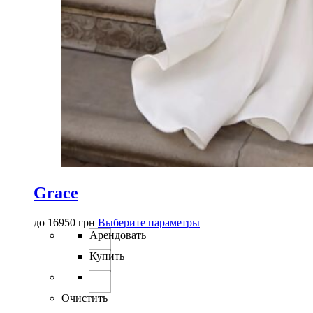
Grace
Этот
до
16950
грн
Выберите параметры
товар
Арендовать
имеет
Купить
несколько
вариаций.
Опции
можно
Очистить
выбрать