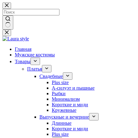
Перейти
к
сути
Ничего
не
найдено
Главная
Мужские костюмы
Товары
Платья
Свадебные
Plus size
А-силуэт и пышные
Рыбки
Минимализм
Короткие и миди
Кружевные
Выпускные и вечерние
Длинные
Короткие и миди
Plus size