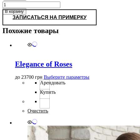
Количество
товара
В корзину
Rosali
ЗАПИСАТЬСЯ НА ПРИМЕРКУ
|
Цвета:
Похожие товары
белый,
лиловый,
синий
Elegance of Roses
Этот
до
23700
грн
Выберите параметры
товар
Арендовать
имеет
Купить
несколько
вариаций.
Опции
можно
Очистить
выбрать
на
странице
товара.