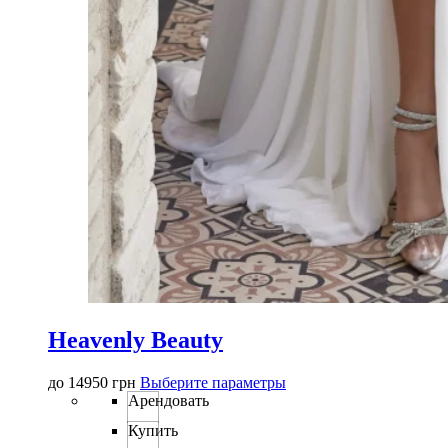
Heavenly Beauty
Этот
до
14950
грн
Выберите параметры
товар
Арендовать
имеет
Купить
несколько