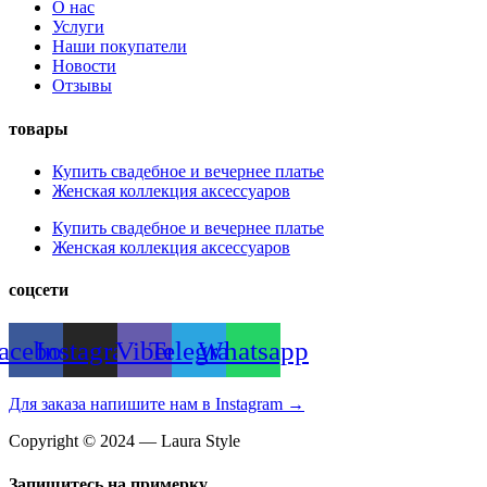
О нас
Услуги
Наши покупатели
Новости
Отзывы
товары
Купить свадебное и вечернее платье
Женская коллекция аксессуаров
Купить свадебное и вечернее платье
Женская коллекция аксессуаров
соцсети
acebook
Instagram
Viber
Telegram
Whatsapp
Для заказа напишите нам в Instagram →
Copyright © 2024 — Laura Style
Запишитесь на примерку