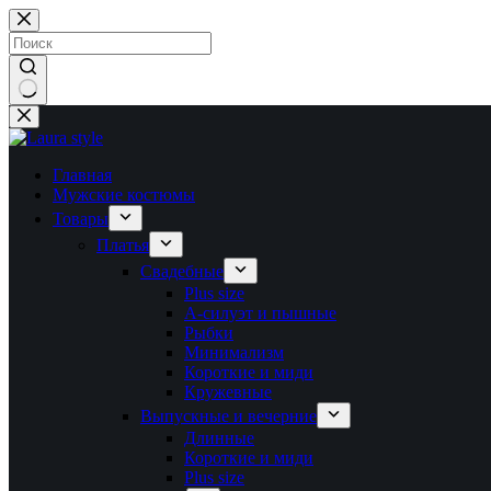
Перейти
к
сути
Ничего
не
найдено
Главная
Мужские костюмы
Товары
Платья
Свадебные
Plus size
А-силуэт и пышные
Рыбки
Минимализм
Короткие и миди
Кружевные
Выпускные и вечерние
Длинные
Короткие и миди
Plus size