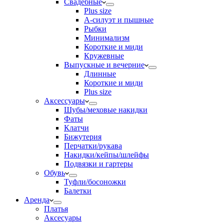
Свадебные
Plus size
А-силуэт и пышные
Рыбки
Минимализм
Короткие и миди
Кружевные
Выпускные и вечерние
Длинные
Короткие и миди
Plus size
Аксессуары
Шубы/меховые накидки
Фаты
Клатчи
Бижутерия
Перчатки/рукава
Накидки/кейпы/шлейфы
Подвязки и гартеры
Обувь
Туфли/босоножки
Балетки
Аренда
Платья
Аксесуары