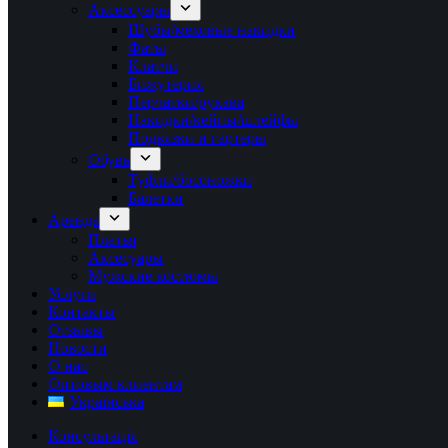
Аксессуары
Шубы/меховые накидки
Фаты
Клатчи
Бижутерия
Перчатки/рукава
Накидки/кейпы/шлейфы
Подвязки и гартеры
Обувь
Туфли/босоножки
Балетки
Аренда
Платья
Аксесуары
Мужские костюмы
Услуги
Контакты
Отзывы
Новости
О нас
Оптовым клиентам
Українська
Консультація