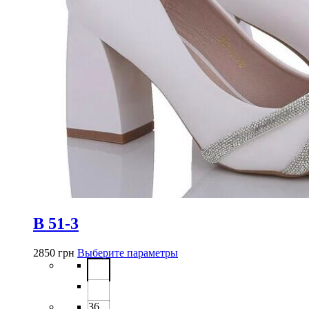
B 51-3
Этот
2850
грн
Выберите параметры
товар
имеет
несколько
вариаций.
36