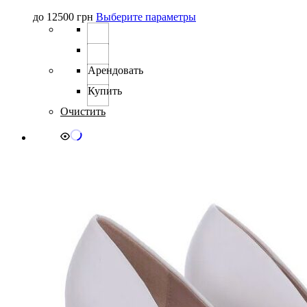
Этот
до
12500
грн
Выберите параметры
товар
имеет
несколько
вариаций.
Арендовать
Опции
можно
Купить
выбрать
Очистить
на
странице
товара.