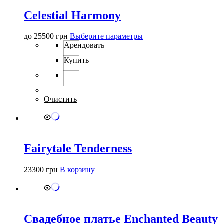
Celestial Harmony
Этот
до
25500
грн
Выберите параметры
товар
Арендовать
имеет
Купить
несколько
вариаций.
Опции
можно
выбрать
Очистить
на
странице
товара.
Fairytale Tenderness
23300
грн
В корзину
Свадебное платье Enchanted Beauty