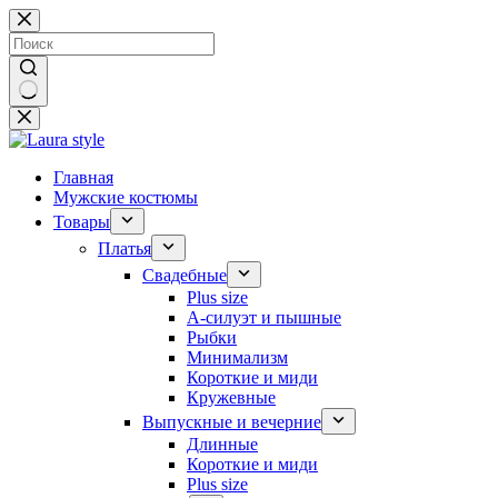
Перейти
к
сути
Ничего
не
найдено
Главная
Мужские костюмы
Товары
Платья
Свадебные
Plus size
А-силуэт и пышные
Рыбки
Минимализм
Короткие и миди
Кружевные
Выпускные и вечерние
Длинные
Короткие и миди
Plus size