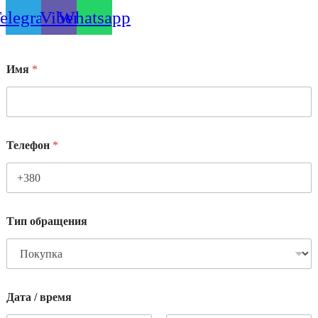
elegram
Viber
Whatsapp
Имя
*
Телефон
*
Тип обращения
Дата / время