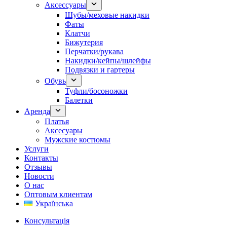
Аксессуары
Шубы/меховые накидки
Фаты
Клатчи
Бижутерия
Перчатки/рукава
Накидки/кейпы/шлейфы
Подвязки и гартеры
Обувь
Туфли/босоножки
Балетки
Аренда
Платья
Аксесуары
Мужские костюмы
Услуги
Контакты
Отзывы
Новости
О нас
Оптовым клиентам
Українська
Консультація