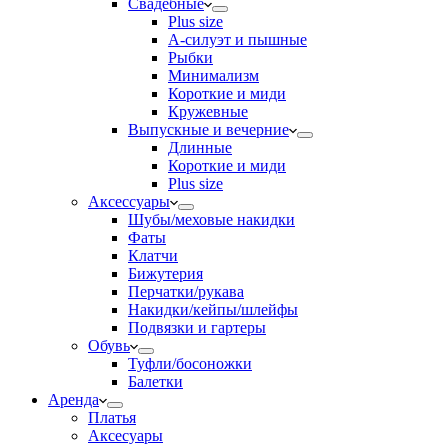
Свадебные
Plus size
А-силуэт и пышные
Рыбки
Минимализм
Короткие и миди
Кружевные
Выпускные и вечерние
Длинные
Короткие и миди
Plus size
Аксессуары
Шубы/меховые накидки
Фаты
Клатчи
Бижутерия
Перчатки/рукава
Накидки/кейпы/шлейфы
Подвязки и гартеры
Обувь
Туфли/босоножки
Балетки
Аренда
Платья
Аксесуары