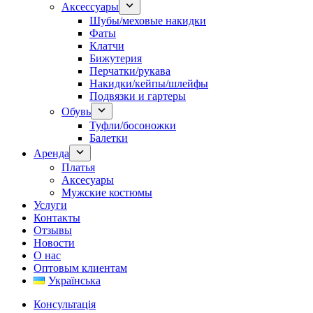
Аксессуары
Шубы/меховые накидки
Фаты
Клатчи
Бижутерия
Перчатки/рукава
Накидки/кейпы/шлейфы
Подвязки и гартеры
Обувь
Туфли/босоножки
Балетки
Аренда
Платья
Аксесуары
Мужские костюмы
Услуги
Контакты
Отзывы
Новости
О нас
Оптовым клиентам
Українська
Консультація