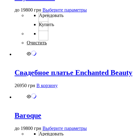
Этот
до
19800
грн
Выберите параметры
товар
Арендовать
имеет
Купить
несколько
вариаций.
Опции
можно
Очистить
выбрать
на
странице
товара.
Свадебное платье Enchanted Beauty
26950
грн
В корзину
Baroque
Этот
до
19800
грн
Выберите параметры
товар
Арендовать