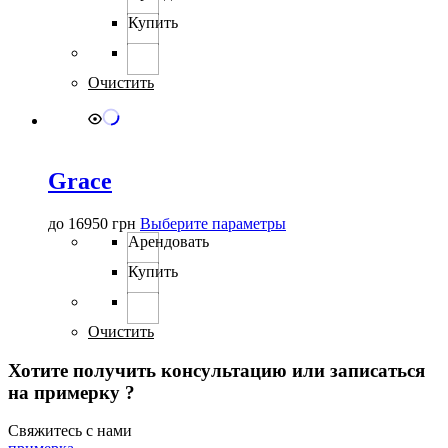
имеет
Купить
несколько
вариаций.
Опции
можно
Очистить
выбрать
на
странице
товара.
Grace
Этот
до
16950
грн
Выберите параметры
товар
Арендовать
имеет
Купить
несколько
вариаций.
Опции
можно
Очистить
выбрать
на
Хотите получить консультацию или записаться
странице
на примерку ?
товара.
Свяжитесь с нами