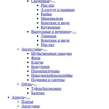
Свадебные
Plus size
А-силуэт и пышные
Рыбки
Минимализм
Короткие и миди
Кружевные
Выпускные и вечерние
Длинные
Короткие и миди
Plus size
Аксессуары
Шубы/меховые накидки
Фаты
Клатчи
Бижутерия
Перчатки/рукава
Накидки/кейпы/шлейфы
Подвязки и гартеры
Обувь
Туфли/босоножки
Балетки
Аренда
Платья
Аксесуары