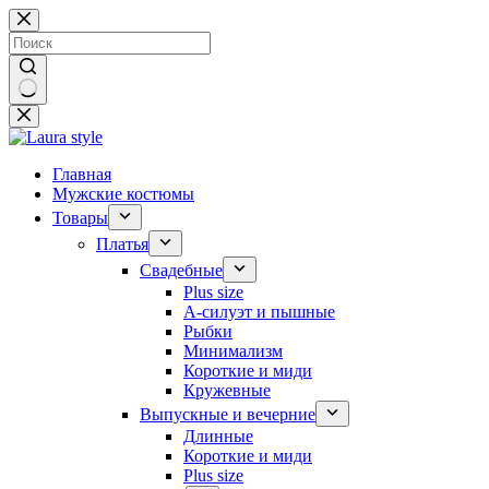
Перейти
к
сути
Ничего
не
найдено
Главная
Мужские костюмы
Товары
Платья
Свадебные
Plus size
А-силуэт и пышные
Рыбки
Минимализм
Короткие и миди
Кружевные
Выпускные и вечерние
Длинные
Короткие и миди
Plus size