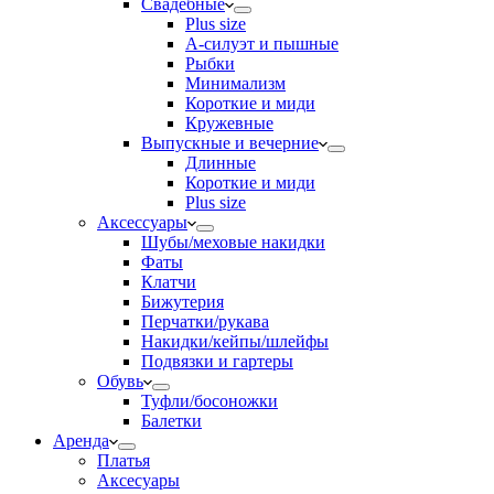
Свадебные
Plus size
А-силуэт и пышные
Рыбки
Минимализм
Короткие и миди
Кружевные
Выпускные и вечерние
Длинные
Короткие и миди
Plus size
Аксессуары
Шубы/меховые накидки
Фаты
Клатчи
Бижутерия
Перчатки/рукава
Накидки/кейпы/шлейфы
Подвязки и гартеры
Обувь
Туфли/босоножки
Балетки
Аренда
Платья
Аксесуары