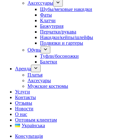
Аксессуары
Шубы/меховые накидки
Фаты
Клатчи
Бижутерия
Перчатки/рукава
Накидки/кейпы/шлейфы
Подвязки и гартеры
Обувь
Туфли/босоножки
Балетки
Аренда
Платья
Аксесуары
Мужские костюмы
Услуги
Контакты
Отзывы
Новости
О нас
Оптовым клиентам
Українська
Консультація