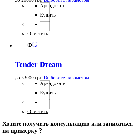
товар
Арендовать
имеет
Купить
несколько
вариаций.
Опции
можно
Очистить
выбрать
на
странице
товара.
Tender Dream
Этот
до
33000
грн
Выберите параметры
товар
Арендовать
имеет
Купить
несколько
вариаций.
Опции
можно
Очистить
выбрать
на
Хотите получить консультацию или записаться
странице
на примерку ?
товара.