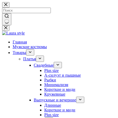
Перейти
к
сути
Ничего
не
найдено
Главная
Мужские костюмы
Товары
Платья
Свадебные
Plus size
А-силуэт и пышные
Рыбки
Минимализм
Короткие и миди
Кружевные
Выпускные и вечерние
Длинные
Короткие и миди
Plus size