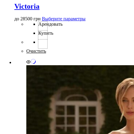
Victoria
Этот
до
28500
грн
Выберите параметры
товар
Арендовать
имеет
Купить
несколько
вариаций.
Опции
можно
Очистить
выбрать
на
странице
товара.