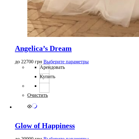
Angelica’s Dream
Этот
до
22700
грн
Выберите параметры
товар
Арендовать
имеет
Купить
несколько
вариаций.
Опции
можно
Очистить
выбрать
на
странице
товара.
Glow of Happiness
Этот
до
20000
грн
Выберите параметры