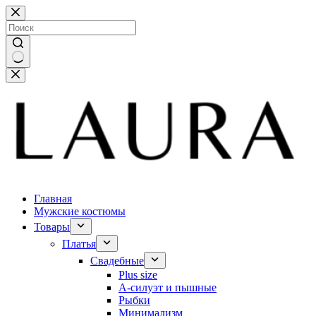
Перейти
к
сути
Ничего
не
найдено
Главная
Мужские костюмы
Товары
Платья
Свадебные
Plus size
А-силуэт и пышные
Рыбки
Минимализм