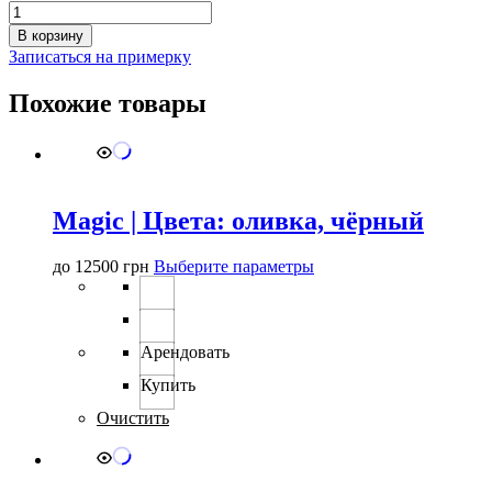
Количество
товара
В корзину
вечернее
Записаться на примерку
платье
tender
Похожие товары
shine
Magic | Цвета: оливка, чёрный
Этот
до
12500
грн
Выберите параметры
товар
имеет
несколько
вариаций.
Арендовать
Опции
можно
Купить
выбрать
Очистить
на
странице
товара.