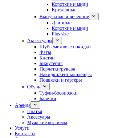
Короткие и миди
Кружевные
Выпускные и вечерние
Длинные
Короткие и миди
Plus size
Аксессуары
Шубы/меховые накидки
Фаты
Клатчи
Бижутерия
Перчатки/рукава
Накидки/кейпы/шлейфы
Подвязки и гартеры
Обувь
Туфли/босоножки
Балетки
Аренда
Платья
Аксесуары
Мужские костюмы
Услуги
Контакты