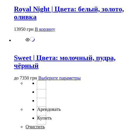
Royal Night | Цвета: белый, золото,
оливка
13950
грн
В корзину
Sweet | Цвета: молочный, пудра,
чёрный
Этот
до
7350
грн
Выберите параметры
товар
имеет
несколько
вариаций.
Опции
можно
Арендовать
выбрать
Купить
на
странице
Очистить
товара.