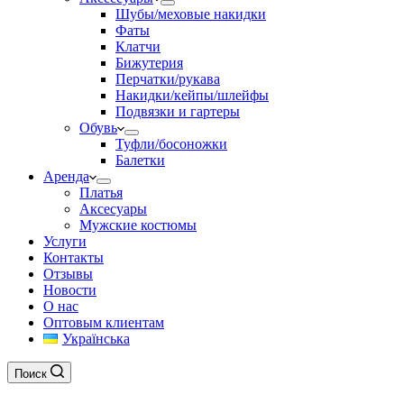
Шубы/меховые накидки
Фаты
Клатчи
Бижутерия
Перчатки/рукава
Накидки/кейпы/шлейфы
Подвязки и гартеры
Обувь
Туфли/босоножки
Балетки
Аренда
Платья
Аксесуары
Мужские костюмы
Услуги
Контакты
Отзывы
Новости
О нас
Оптовым клиентам
Українська
Поиск