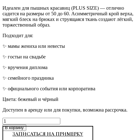
Идеален для пышных красавиц (PLUS SIZE) — отлично
садится на размеры от 50 до 60. Асимметричный крой верха,
мягкий блеск на брюках и струящаяся ткань создают лёгкий,
торжественный образ.
Подходит для:
✨ мамы жениха или невесты
✨ гостьи на свадьбе
✨ вручения диплома
✨ семейного праздника
✨ официального события или корпоратива
Цвета: бежевый и чёрный
Доступен в аренду или для покупки, возможна рассрочка.
Количество
товара
В корзину
Вечерний
ЗАПИСАТЬСЯ НА ПРИМЕРКУ
брючный