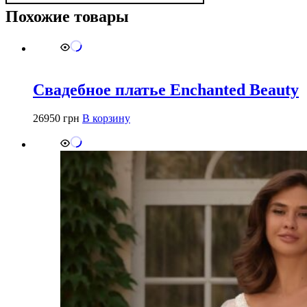
костюм
Похожие товары
|
Цвета:
чёрный,
беж
Свадебное платье Enchanted Beauty
26950
грн
В корзину