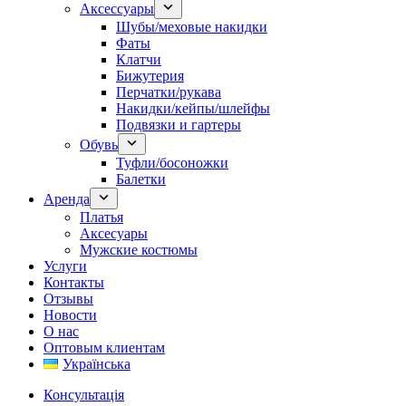
Аксессуары
Шубы/меховые накидки
Фаты
Клатчи
Бижутерия
Перчатки/рукава
Накидки/кейпы/шлейфы
Подвязки и гартеры
Обувь
Туфли/босоножки
Балетки
Аренда
Платья
Аксесуары
Мужские костюмы
Услуги
Контакты
Отзывы
Новости
О нас
Оптовым клиентам
Українська
Консультація