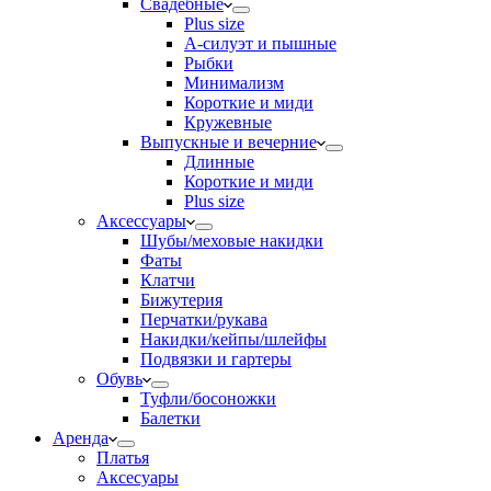
Свадебные
Plus size
А-силуэт и пышные
Рыбки
Минимализм
Короткие и миди
Кружевные
Выпускные и вечерние
Длинные
Короткие и миди
Plus size
Аксессуары
Шубы/меховые накидки
Фаты
Клатчи
Бижутерия
Перчатки/рукава
Накидки/кейпы/шлейфы
Подвязки и гартеры
Обувь
Туфли/босоножки
Балетки
Аренда
Платья
Аксесуары