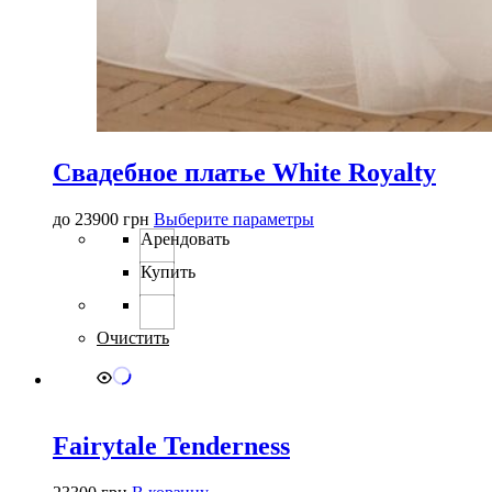
Свадебное платье White Royalty
Этот
до
23900
грн
Выберите параметры
товар
Арендовать
имеет
Купить
несколько
вариаций.
Опции
можно
Очистить
выбрать
на
странице
товара.
Fairytale Tenderness