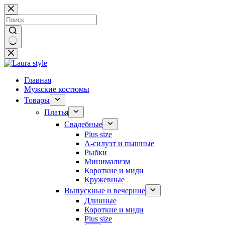
Перейти
к
сути
Ничего
не
найдено
Главная
Мужские костюмы
Товары
Платья
Свадебные
Plus size
А-силуэт и пышные
Рыбки
Минимализм
Короткие и миди
Кружевные
Выпускные и вечерние
Длинные
Короткие и миди
Plus size