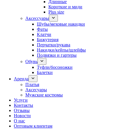
Длинные
Короткие и миди
Plus size
Аксессуары
Шубы/меховые накидки
Фаты
Клатчи
Бижутерия
Перчатки/рукава
Накидки/кейпы/шлейфы
Подвязки и гартеры
Обувь
Туфли/босоножки
Балетки
Аренда
Платья
Аксесуары
Мужские костюмы
Услуги
Контакты
Отзывы
Новости
О нас
Оптовым клиентам