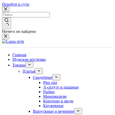
Перейти к сути
Ничего не найдено
Главная
Мужские костюмы
Товары
Платья
Свадебные
Plus size
А-силуэт и пышные
Рыбки
Минимализм
Короткие и миди
Кружевные
Выпускные и вечерние