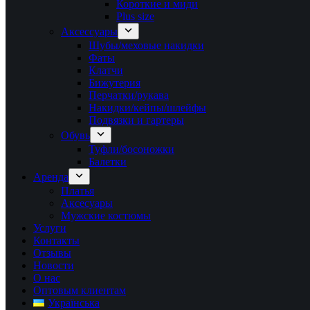
Короткие и миди
Plus size
Аксессуары
Шубы/меховые накидки
Фаты
Клатчи
Бижутерия
Перчатки/рукава
Накидки/кейпы/шлейфы
Подвязки и гартеры
Обувь
Туфли/босоножки
Балетки
Аренда
Платья
Аксесуары
Мужские костюмы
Услуги
Контакты
Отзывы
Новости
О нас
Оптовым клиентам
Українська