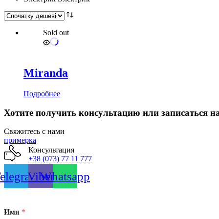
Sold out
Miranda
Подробнее
Хотите получить консультацию или записаться н
Свяжитесь с нами
примерка
Консультация
+38 (073) 77 11 777
elegram
Viber
Whatsapp
Имя
*