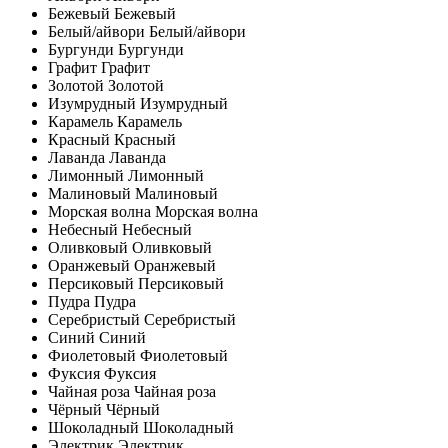
Бежевый
Бежевый
Белый/айвори
Белый/айвори
Бургунди
Бургунди
Графит
Графит
Золотой
Золотой
Изумрудный
Изумрудный
Карамель
Карамель
Красный
Красный
Лаванда
Лаванда
Лимонный
Лимонный
Малиновый
Малиновый
Морская волна
Морская волна
Небесный
Небесный
Оливковый
Оливковый
Оранжевый
Оранжевый
Персиковый
Персиковый
Пудра
Пудра
Серебристый
Серебристый
Синий
Синий
Фиолетовый
Фиолетовый
Фуксия
Фуксия
Чайная роза
Чайная роза
Чёрный
Чёрный
Шоколадный
Шоколадный
Электрик
Электрик