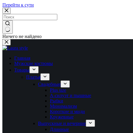
Перейти к сути
Ничего не найдено
Главная
Мужские костюмы
Товары
Платья
Свадебные
Plus size
А-силуэт и пышные
Рыбки
Минимализм
Короткие и миди
Кружевные
Выпускные и вечерние
Длинные