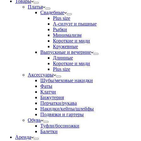
Товары
Платья
Свадебные
Plus size
А-силуэт и пышные
Рыбки
Минимализм
Короткие и миди
Кружевные
Выпускные и вечерние
Длинные
Короткие и миди
Plus size
Аксессуары
Шубы/меховые накидки
Фаты
Клатчи
Бижутерия
Перчатки/рукава
Накидки/кейпы/шлейфы
Подвязки и гартеры
Обувь
Туфли/босоножки
Балетки
Аренда