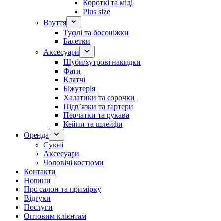
Короткі та міді
Plus size
Взуття
Туфлі та босоніжки
Балетки
Аксесуари
Шуби/хутрові накидки
Фати
Клатчі
Біжутерія
Халатики та сорочки
Підвʼязки та гартери
Перчатки та рукава
Кейпи та шлейфи
Оренда
Сукні
Аксесуари
Чоловічі костюми
Контакти
Новини
Про салон та примірку
Відгуки
Послуги
Оптовим клієнтам