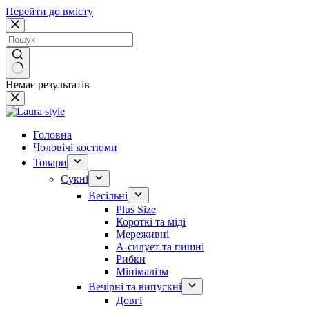
Перейти до вмісту
Немає результатів
Головна
Чоловічі костюми
Товари
Сукні
Весільні
Plus Size
Короткі та міді
Мереживні
А-силует та пишні
Рибки
Мінімалізм
Вечірні та випускні
Довгі