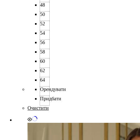
48
50
52
54
56
58
60
62
64
Орендувати
Придбати
Очистити