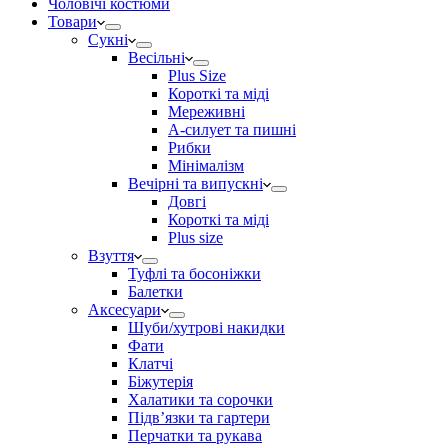
Чоловічі костюми
Товари
Сукні
Весільні
Plus Size
Короткі та міді
Мереживні
А-силует та пишні
Рибки
Мінімалізм
Вечірні та випускні
Довгі
Короткі та міді
Plus size
Взуття
Туфлі та босоніжки
Балетки
Аксесуари
Шуби/хутрові накидки
Фати
Клатчі
Біжутерія
Халатики та сорочки
Підвʼязки та гартери
Перчатки та рукава