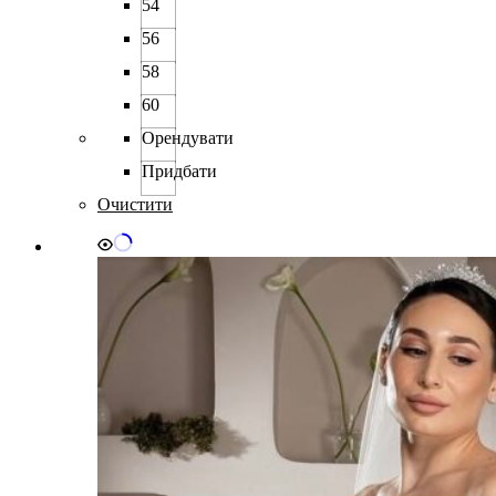
54
56
58
60
Орендувати
Придбати
Очистити