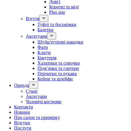
Довгі
Короткі та міді
Plus size
Взуття
Туфлі та босоніжки
Балетки
Аксесуари
Шуби/хутрові накидки
Фати
Клатчі
Біжутерія
Халатики та сорочки
Підвʼязки та гартери
Перчатки та рукава
Кейпи та шлейфи
Оренда
Сукні
Аксесуари
Чоловічі костюми
Контакти
Новини
Про салон та примірку
Відгуки
Послуги