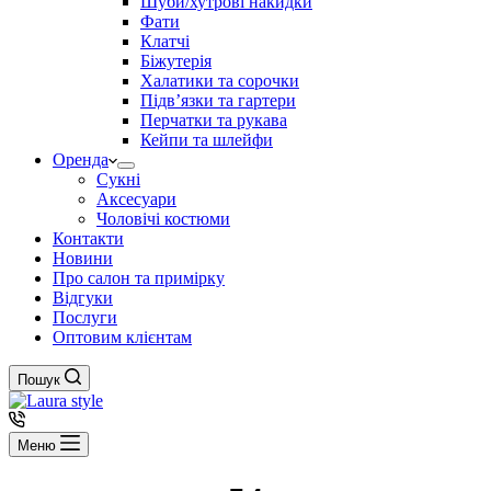
Шуби/хутрові накидки
Фати
Клатчі
Біжутерія
Халатики та сорочки
Підвʼязки та гартери
Перчатки та рукава
Кейпи та шлейфи
Оренда
Сукні
Аксесуари
Чоловічі костюми
Контакти
Новини
Про салон та примірку
Відгуки
Послуги
Оптовим клієнтам
Пошук
Меню