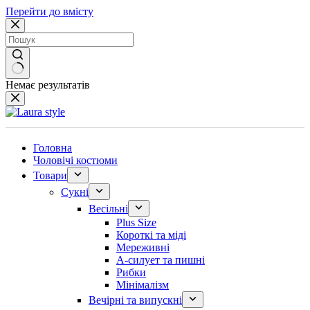
Перейти до вмісту
Немає результатів
Головна
Чоловічі костюми
Товари
Сукні
Весільні
Plus Size
Короткі та міді
Мереживні
А-силует та пишні
Рибки
Мінімалізм
Вечірні та випускні