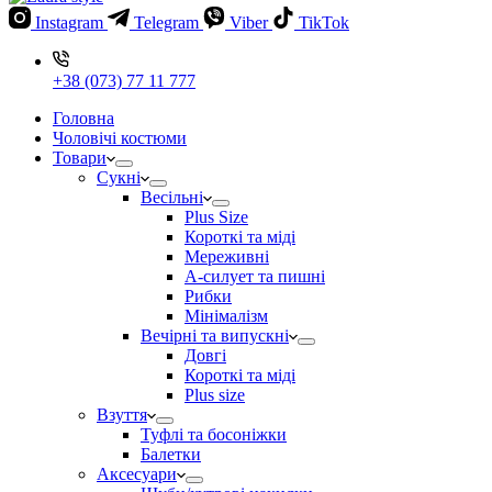
Instagram
Telegram
Viber
TikTok
+38 (073) 77 11 777
Головна
Чоловічі костюми
Товари
Сукні
Весільні
Plus Size
Короткі та міді
Мереживні
А-силует та пишні
Рибки
Мінімалізм
Вечірні та випускні
Довгі
Короткі та міді
Plus size
Взуття
Туфлі та босоніжки
Балетки
Аксесуари