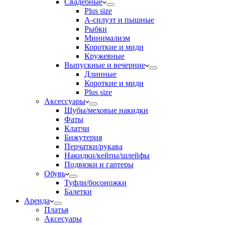
Свадебные
Plus size
А-силуэт и пышные
Рыбки
Минимализм
Короткие и миди
Кружевные
Выпускные и вечерние
Длинные
Короткие и миди
Plus size
Аксессуары
Шубы/меховые накидки
Фаты
Клатчи
Бижутерия
Перчатки/рукава
Накидки/кейпы/шлейфы
Подвязки и гартеры
Обувь
Туфли/босоножки
Балетки
Аренда
Платья
Аксесуары