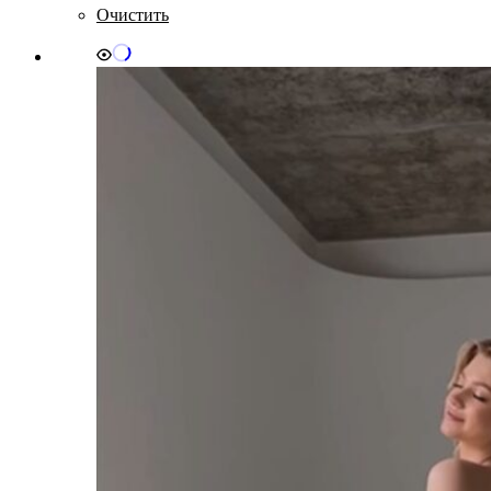
имеет
Очистить
несколько
вариаций.
Опции
можно
выбрать
на
странице
товара.