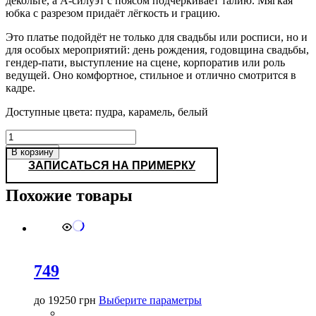
декольте, а А-силуэт с поясом подчёркивает талию. Мягкая
юбка с разрезом придаёт лёгкость и грацию.
Это платье подойдёт не только для свадьбы или росписи, но и
для особых мероприятий: день рождения, годовщина свадьбы,
гендер-пати, выступление на сцене, корпоратив или роль
ведущей. Оно комфортное, стильное и отлично смотрится в
кадре.
Доступные цвета: пудра, карамель, белый
Количество
товара
В корзину
Bivona
ЗАПИСАТЬСЯ НА ПРИМЕРКУ
|
Цвета:
Похожие товары
карамель,
пудра,
белый
749
Этот
до
19250
грн
Выберите параметры
товар