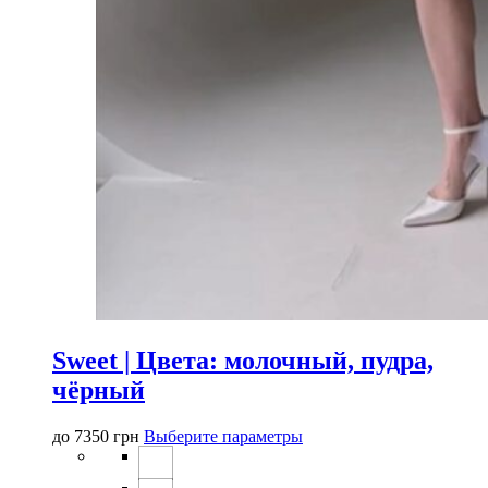
Sweet | Цвета: молочный, пудра,
чёрный
Этот
до
7350
грн
Выберите параметры
товар
имеет