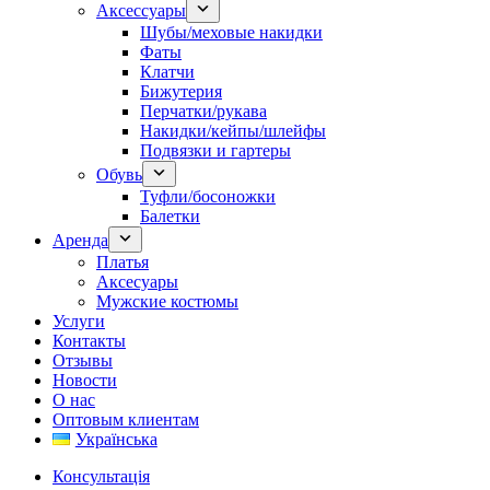
Аксессуары
Шубы/меховые накидки
Фаты
Клатчи
Бижутерия
Перчатки/рукава
Накидки/кейпы/шлейфы
Подвязки и гартеры
Обувь
Туфли/босоножки
Балетки
Аренда
Платья
Аксесуары
Мужские костюмы
Услуги
Контакты
Отзывы
Новости
О нас
Оптовым клиентам
Українська
Консультація