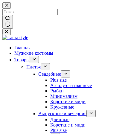
Перейти
к
сути
Ничего
не
найдено
Главная
Мужские костюмы
Товары
Платья
Свадебные
Plus size
А-силуэт и пышные
Рыбки
Минимализм
Короткие и миди
Кружевные
Выпускные и вечерние
Длинные
Короткие и миди
Plus size